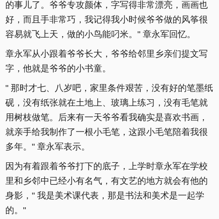
的事儿了。爷爷专攻颜体，字写得非常漂亮，画画也
好，而且手非常巧，我记得我小时候爷爷做的风筝很
容易就飞上天，做的小鸟能叼米。" 章永军回忆。
章永军从小跟着爷爷长大，爷爷给邻里乡亲们提文写
字，他就是爷爷的小书童。
" 那时才七、八岁吧，家里条件艰苦，没有好的笔墨纸
砚，没有纸张就在土地上、玻璃上练习，没有毛笔就
用树枝做笔。后来有一天爷爷看我确实是喜欢书画，
就亲手给我制作了一根小毛笔，这跟小毛笔陪着我很
多年。" 章永军表示。
因为有着跟着爷爷打下的底子，上学时章永军在学校
里和乡邻中已经小有名气，有文艺的地方就会有他的
身影，" 我是美术课代表，那是书法和美术是一起学
的。"