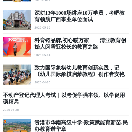
2026-05-19
深耕13年1000场讲座10万学员，考吧教
育领航广西事业单位面试
2026-05-15
科育铸品牌,初心暖万家——清亚教育创
始人闵雪亚校长的教育之路
2026-05-14
致力国际象棋幼儿教育创新实践，记
《幼儿国际象棋启蒙教程》创作者安艳
凤
2026-04-30
不动产登记代理人考试｜以考促学强本领、以学促用
砺精兵
2026-04-28
贵港市华南高级中学:政策赋能育新苗,民
办教育谱华章