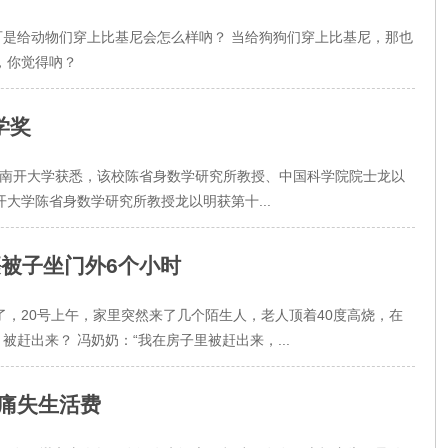
是给动物们穿上比基尼会怎么样吶？ 当给狗狗们穿上比基尼，那也
，你觉得吶？
学奖
2日从南开大学获悉，该校陈省身数学研究所教授、中国科学院院士龙以
大学陈省身数学研究所教授龙以明获第十...
裹被子坐门外6个小时
了，20号上午，家里突然来了几个陌生人，老人顶着40度高烧，在
赶出来？ 冯奶奶：“我在房子里被赶出来，...
生痛失生活费