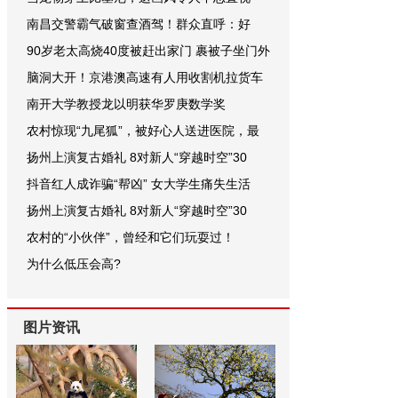
南昌交警霸气破窗查酒驾！群众直呼：好
90岁老太高烧40度被赶出家门 裹被子坐门外
脑洞大开！京港澳高速有人用收割机拉货车
南开大学教授龙以明获华罗庚数学奖
农村惊现“九尾狐”，被好心人送进医院，最
扬州上演复古婚礼 8对新人“穿越时空”30
抖音红人成诈骗“帮凶” 女大学生痛失生活
扬州上演复古婚礼 8对新人“穿越时空”30
农村的“小伙伴”，曾经和它们玩耍过！
为什么低压会高?
图片资讯