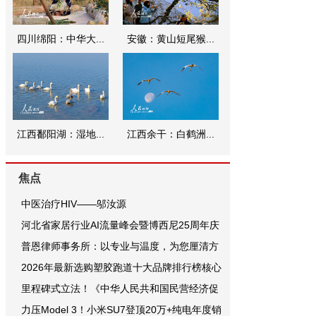
四川绵阳：中华大...
安徽：黄山短尾猴...
江西鄱阳湖：湿地...
江西余干：白鹤洲...
焦点
中医治疗HIV——邬汝源
河北省家居行业AI流量峰会暨博西尼25周年庆
普恩律师事务所：以专业与温度，为您厘清方
2026年最新选购塑胶跑道十大品牌排行榜核心
里程碑式立法！《中华人民共和国民营经济促
力压Model 3！小米SU7登顶20万+纯电年度销