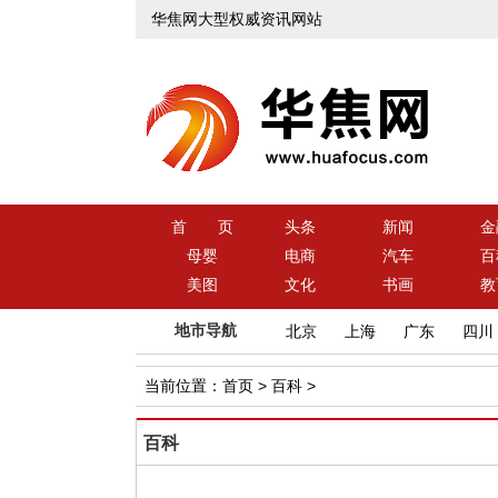
华焦网大型权威资讯网站
首 页
头条
新闻
金
母婴
电商
汽车
百
美图
文化
书画
教
地市导航
北京
上海
广东
四川
当前位置：
首页
>
百科
>
百科