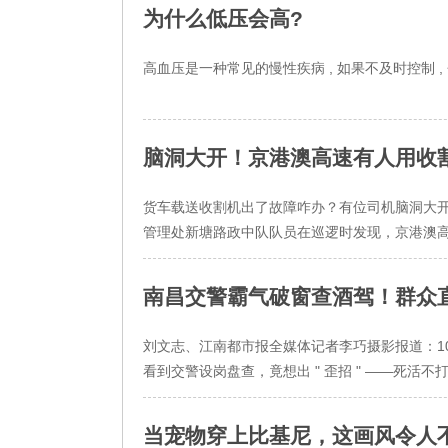
为什么低压会高?
高血压是一种常见的慢性疾病 , 如果不及时控制 ,
脑洞大开！京港澳高速有人用收
货车载送收割机出了故障咋办？有位司机脑洞大开，竟
管理处新塘路政中队队员在巡逻时发现，京港澳高速 K
南昌交警霸气破窗查酒驾！群众
刘文志、江南都市报全媒体记者李巧摄影报道：10 月 
看到交警设岗盘查，竟想出 " 歪招 " ——死活不
当宠物穿上比基尼，这画风令人