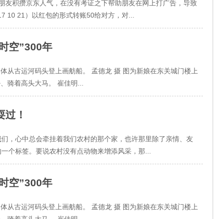
帮助朋友积攒京东人气，在没有考证之下帮助朋友在网上打广告，导致
10 21）以红包的形式转账50给对方，对...
空”300年
集体从古运河码头登上画舫船。 孟德龙 摄 图为新娘在东关城门楼上
、骑着高头大马。 崔佳明...
耍过！
我们，心中总会牵挂着我们农村的那个家，也许那里除了亲情、友
一个标签。要说农村没有点动物来增添风采，那...
空”300年
集体从古运河码头登上画舫船。 孟德龙 摄 图为新娘在东关城门楼上