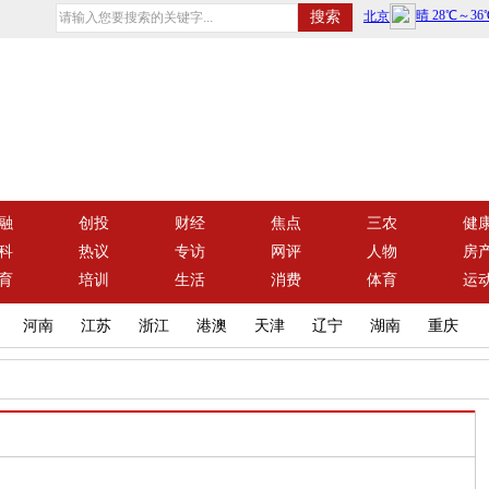
融
创投
财经
焦点
三农
健
科
热议
专访
网评
人物
房
育
培训
生活
消费
体育
运
河南
江苏
浙江
港澳
天津
辽宁
湖南
重庆