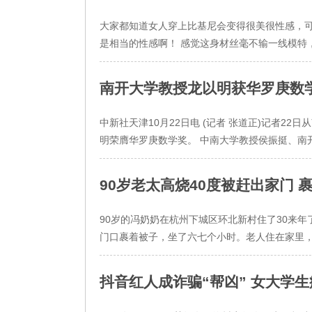
大家都知道女人穿上比基尼会变得很美很性感，可
是相当的性感啊！ 感觉这身材丝毫不输一线模特
南开大学教授龙以明获华罗庚数
中新社天津10月22日电 (记者 张道正)记者2
明荣膺华罗庚数学奖。 中南大学教授侯振挺、南开
90岁老太高烧40度被赶出家门 
90岁的冯奶奶在杭州下城区环北新村住了30来年
门口裹着被子，坐了六七个小时。老人住在家里，被
抖音红人成诈骗“帮凶” 女大学