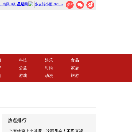
康
科技
娱乐
食品
产
公益
时尚
家居
动
游戏
动漫
旅游
热点排行
当宠物穿上比基尼，这画风令人不忍直视