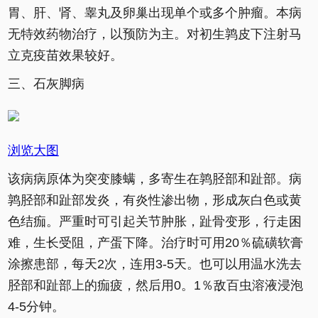
胃、肝、肾、睾丸及卵巢出现单个或多个肿瘤。本病
无特效药物治疗，以预防为主。对初生鹑皮下注射马
立克疫苗效果较好。
三、石灰脚病
浏览大图
该病病原体为突变膝螨，多寄生在鹑胫部和趾部。病
鹑胫部和趾部发炎，有炎性渗出物，形成灰白色或黄
色结痂。严重时可引起关节肿胀，趾骨变形，行走困
难，生长受阻，产蛋下降。治疗时可用20％硫磺软膏
涂擦患部，每天2次，连用3-5天。也可以用温水洗去
胫部和趾部上的痂疲，然后用0。1％敌百虫溶液浸泡
4-5分钟。