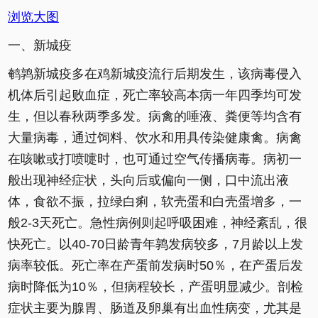
浏览大图
一、新城疫
鹌鹑新城疫多在鸡新城疫流行后期发生，该病毒侵入
机体后引起败血症，死亡率较高本病一年四季均可发
生，但以春秋两季多发。病禽的唾液、粪便等均含有
大量病毒，通过饲料、饮水和用具传染健康禽。病禽
在咳嗽或打喷嚏时，也可通过空气传播病毒。病初一
般出现神经症状，头向后或偏向一侧，口中流出液
体，食欲不振，拉绿白痢，软壳蛋和白壳蛋增多，一
般2-3天死亡。急性病例则起呼吸困难，神经紊乱，很
快死亡。以40-70日龄青年鹑发病较多，7月龄以上发
病率较低。死亡率在产蛋前发病时50％，在产蛋后发
病时降低为10％，但病程较长，产蛋明显减少。剖检
症状主要为腺胃、肠道及卵巢有出血性病变，尤其是