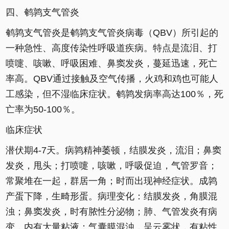
四、鹌鹑支气管炎
鹌鹑支气管炎是鹌鹑支气管炎病毒（QBV）所引起的
一种急性、高度传染性呼吸道疾病。特点是流泪、打
喷嚏、咳嗽、呼吸困难、鼻窦发炎，蔓延迅速，死亡
率高。QBV通过接触及空气传播，火鸡和鸡也可能人
工感染，但不湿临床症状。鹌鹑发病率高达100％，死
亡率为50-100％。
临床症状
潜伏期4-7天。病鹑精神萎顿，结膜发炎，流泪；鼻窦
发炎，甩头；打喷嚏，咳嗽，呼吸促迫，气管罗音；
常聚堆在一起，群居一角；时而出现神经症状。成鹑
产蛋下降，生畸形蛋。病理变化：结膜发炎，角膜混
浊；鼻窦发炎，时有脓性分泌物；肺、气管发炎有病
变，内有大量粘液；气囊膜混浊，呈云雾状，有粘性