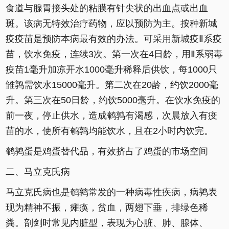
食道与腺胃接头处的粘膜有针尖状的出血点或出血
斑。该病无特效治疗药物，应以预防为主。按种新城
疫疫苗是预防本病最有效的办法。可采用新城疫Ⅱ系疫
苗，饮水免疫，连续3次。第一次在4日龄，用Ⅱ系弱毒
疫苗1毫升加凉开水1000毫升稀释后供饮，每1000只
雏鹑需饮水15000毫升。第二次在20龄，约饮2000毫
升。第三次在50日龄，约饮5000毫升。在饮水免疫的
前一夜，停止供水，造成鹌鹑有渴感，次晨放入有疫
苗的水，使所有鹌鹑均能饮水，且在2小时内饮完。
鹌鹑蛋是鸡蛋替代品，有效挤占了鸡蛋的市场空间
二、马立克氏病
马立克氏病也是鹌鹑常发的一种病毒性疾病，病鹑表
现为精神不振，瘫痪，贫血，两翅下垂，排绿色稀
粪。剖剑时常见内脏型，表现为心脏、肺、腺体、