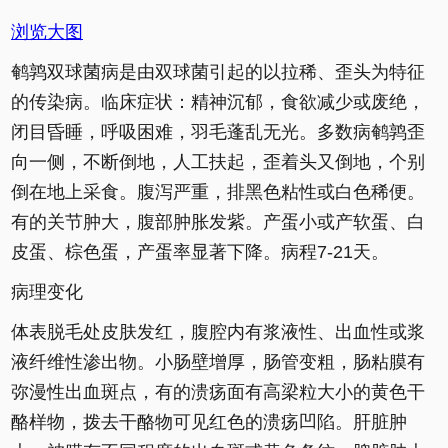
浏览大图
鹌鹑双球菌病是由双球菌引起的以拉稀、歪头为特征
的传染病。临床症状：精神沉郁，食欲减少或废绝，
闭目昏睡，呼吸困难，羽毛蓬乱无光。多数病鹌鹑歪
向一侧，不断倒地，人工扶起，歪着头又倒地，个别
倒在地上采食。腹泻严重，排黑色粘性或白色稀便。
有的关节肿大，腹部肿胀发紫。产蛋小或产软蛋、白
皮蛋、棕色蛋，产蛋率显著下降。病程7-21天。
病理变化
体表脱毛处皮肤发红，腹腔内有浆液性、出血性或浆
液纤维性渗出物。小肠壁增厚，肠管变粗，肠粘膜有
弥漫性出血斑点，有的溃疡面有高梁粒大小的黄色干
酪样物，拨去干酪物可见红色的溃疡凹陷。肝脏肿