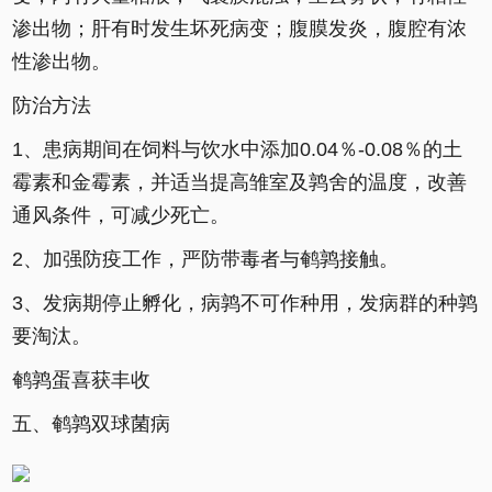
渗出物；肝有时发生坏死病变；腹膜发炎，腹腔有浓
性渗出物。
防治方法
1、患病期间在饲料与饮水中添加0.04％-0.08％的土
霉素和金霉素，并适当提高雏室及鹑舍的温度，改善
通风条件，可减少死亡。
2、加强防疫工作，严防带毒者与鹌鹑接触。
3、发病期停止孵化，病鹑不可作种用，发病群的种鹑
要淘汰。
鹌鹑蛋喜获丰收
五、鹌鹑双球菌病