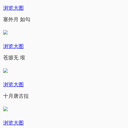
浏览大图
塞外月 如勾
浏览大图
苍塬无 垠
浏览大图
十月唐古拉
浏览大图