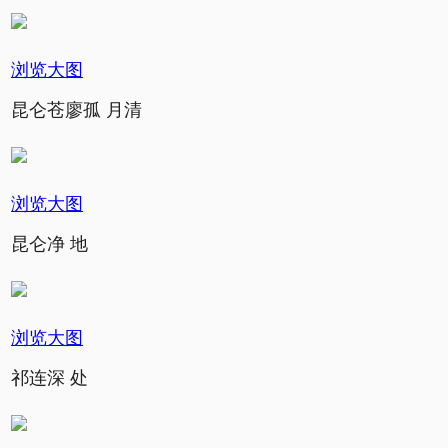
浏览大图
昆仑苍廖孤 月清
浏览大图
昆仑净 地
浏览大图
祁连深 处