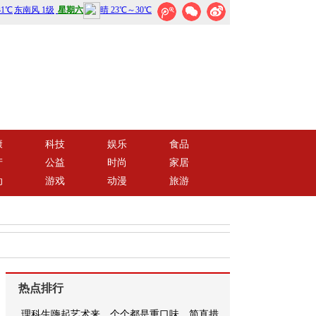
康
科技
娱乐
食品
产
公益
时尚
家居
动
游戏
动漫
旅游
热点排行
理科生嗨起艺术来，个个都是重口味，简直措