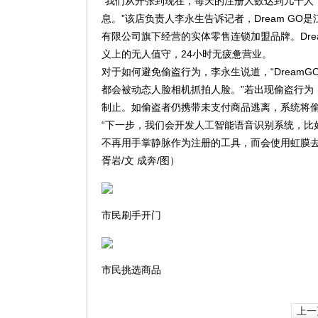
“我们从开张到现在，每天的注册人数达到几十人
息。”该店负责人李永生告诉记者，Dream G
有限公司旗下经营的实体零售连锁加盟品牌。Dre
义上的无人值守，24小时无疲惫营业。
对于如何避免偷盗行为，李永生说道，“Dream
都会被动态人脸相机抓拍人脸。”若出现偷盗行为
制止。如偷盗者仍携带未支付商品逃离，系统将
“下一步，我们会开发人工智能语音识别系统，比
不再用手掌静脉作为注册的工具，而会使用虹膜去
胥岩/文 成奔/图）
市民刷手开门
市民挑选商品
上一