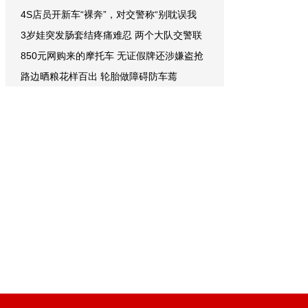
4S店员开新车“裸奔”，对交警称“别耽误我
3岁娃突发肠套结疼痛难忍 两个大队交警联
850元网购来的摩托车 无证假牌还涉嫌盗抢
路边晒粮花样百出 轮胎做障碍防车蔫