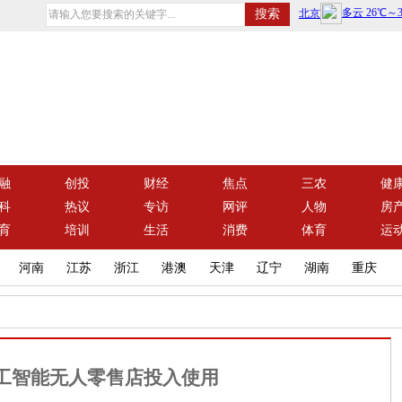
融
创投
财经
焦点
三农
健
科
热议
专访
网评
人物
房
育
培训
生活
消费
体育
运
河南
江苏
浙江
港澳
天津
辽宁
湖南
重庆
工智能无人零售店投入使用