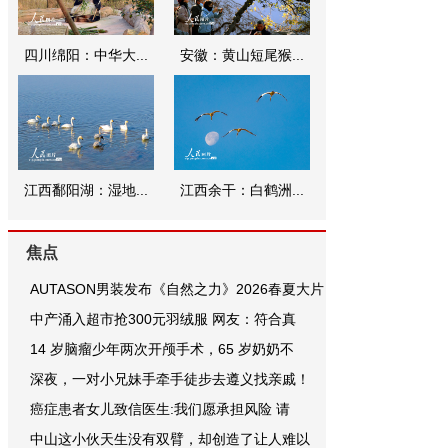
四川绵阳：中华大...
安徽：黄山短尾猴...
江西鄱阳湖：湿地...
江西余干：白鹤洲...
焦点
AUTASON男装发布《自然之力》2026春夏大片
中产涌入超市抢300元羽绒服 网友：符合真
14 岁脑瘤少年两次开颅手术，65 岁奶奶不
深夜，一对小兄妹手牵手徒步去遵义找亲戚！
癌症患者女儿致信医生:我们愿承担风险 请
中山这小伙天生没有双臂，却创造了让人难以