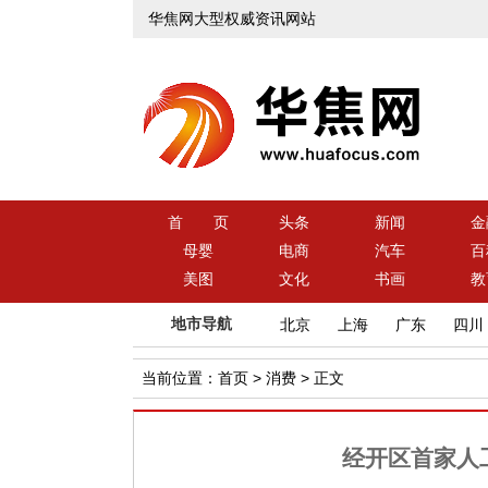
华焦网大型权威资讯网站
首 页
头条
新闻
金
母婴
电商
汽车
百
美图
文化
书画
教
地市导航
北京
上海
广东
四川
当前位置：
首页
>
消费
> 正文
经开区首家人