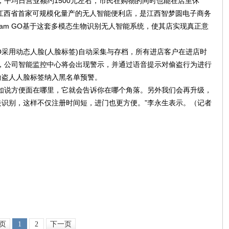
，平均日营业额约1500元左右，市民在购物的同时也能在店里休
O是江西省首家可规模化量产的无人智能便利店，是江西智梦圆电子商务
am GO基于这套多模态生物识别无人智能系统，使其店实现真正意
GO采用动态人脸(人脸标签)自动采集与存档，所有进店客户在进店时
，公司智能监控中心将会出现警示，并通过语音提示对偷盗行为进行
偷盗人人脸标签纳入黑名单预警。
如说方便面在哪里，它就会告诉你在哪个角落。另外我们会再升级，
识别，这样不仅注册时间短，进门也更方便。”李永生表示。（记者
页
1
2
下一页