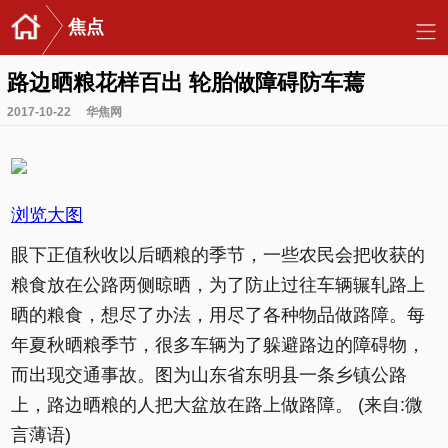
焦点
路边晒粮花样百出 轮胎做障碍防车蔫
2017-10-22
华焦网
浏览大图
眼下正值秋收以后晒粮的季节，一些农民会把收获的
粮食放在公路两侧晾晒，为了防止过往车辆辗轧路上
晒的粮食，想尽了办法，用尽了各种物品做路障。每
年夏秋晒粮季节，很多车辆为了躲避路边的障碍物，
而出现交通事故。图为山东省东明县一条乡镇公路
上，路边晒粮的人把大盆放在路上做路障。 (来自:微
言薄语)