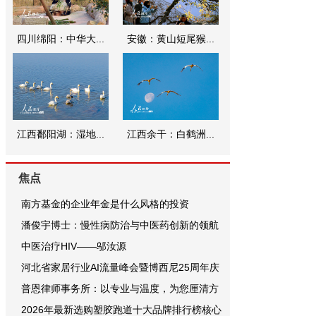
四川绵阳：中华大...
安徽：黄山短尾猴...
江西鄱阳湖：湿地...
江西余干：白鹤洲...
焦点
南方基金的企业年金是什么风格的投资
潘俊宇博士：慢性病防治与中医药创新的领航
中医治疗HIV——邬汝源
河北省家居行业AI流量峰会暨博西尼25周年庆
普恩律师事务所：以专业与温度，为您厘清方
2026年最新选购塑胶跑道十大品牌排行榜核心