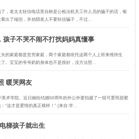
骗了，老太太轻信电话里自称是公检法机关工作人员的骗子的话，银
看出了端倪，并劝阴老人不要轻信骗子，不过...
，孩子不哭不闹不打扰妈妈真懂事
丈夫的家庭都是贫穷家庭，两个家庭都依托这两个人上班来维持生
了。宝宝的爷爷奶奶身体也不是很好，没方法照...
照 暖哭网友
学美术学院。近日她给结婚50周年的外公外婆拍摄了一组可爱而甜蜜
这才是爱情的真正模样！” (来自:学...
进电梯孩子就出生