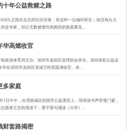
的十年公益救赎之路
8203;之路在北京的社区街巷，有这样一位编外医生：他没有白大
坐诊专家，却让无数被慢性病困扰的家庭重见...
年华高燃收官
广电旅游体育局主办、深圳市龙岗区篮球协会承办、深圳体彩公益金
华在深圳市龙岗区龙城万科里圆满收官。本...
更多家庭
月7日中午，在渭南城区的国学公益课堂上，琅琅读书声穿透门窗，
志愿者王莎的领读下，逐字逐句诵读《大学》...
钱财套路揭密