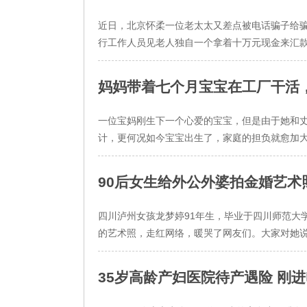
近日，北京怀柔一位老太太又差点被电话骗子给
行工作人员见老人独自一个拿着十万元现金来汇款
妈妈带着七个月宝宝在工厂干活
一位宝妈刚生下一个心爱的宝宝，但是由于她和
计，更何况如今宝宝出生了，家庭的担负就愈加大
90后女生给外公外婆拍金婚艺术
四川泸州女孩龙梦婷91年生，毕业于四川师范大
的艺术照，走红网络，暖哭了网友们。大家对她说：“
35岁高龄产妇医院待产遇险 刚