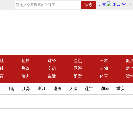
融
创投
财经
焦点
三农
健
科
热议
专访
网评
人物
房
育
培训
生活
消费
体育
运
河南
江苏
浙江
港澳
天津
辽宁
湖南
重庆