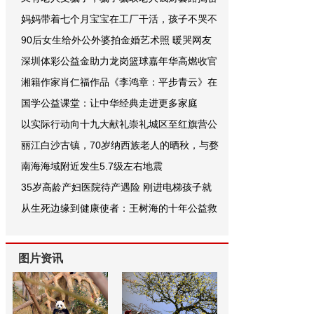
妈妈带着七个月宝宝在工厂干活，孩子不哭不
90后女生给外公外婆拍金婚艺术照 暖哭网友
深圳体彩公益金助力龙岗篮球嘉年华高燃收官
湘籍作家肖仁福作品《李鸿章：平步青云》在
国学公益课堂：让中华经典走进更多家庭
以实际行动向十九大献礼崇礼城区至红旗营公
丽江白沙古镇，70岁纳西族老人的晒秋，与婺
南海海域附近发生5.7级左右地震
35岁高龄产妇医院待产遇险 刚进电梯孩子就
从生死边缘到健康使者：王树海的十年公益救
图片资讯