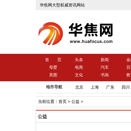
华焦网大型权威资讯网站
首 页
头条
新闻
金
母婴
电商
汽车
百
美图
文化
书画
教
地市导航
北京
上海
广东
四川
当前位置：
首页
>
公益
>
公益