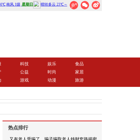
康
科技
娱乐
食品
产
公益
时尚
家居
动
游戏
动漫
旅游
热点排行
又有老人受骗了，骗子骗取老人钱财套路揭密