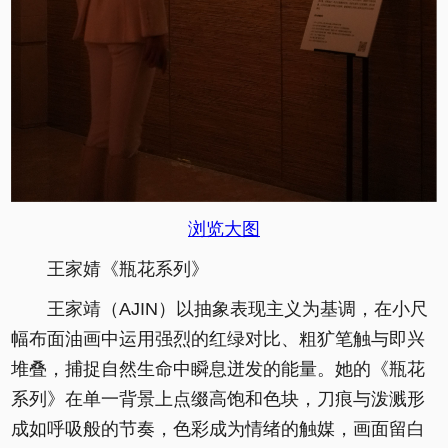
浏览大图
王家婧《瓶花系列》
王家靖（AJIN）以抽象表现主义为基调，在小尺
幅布面油画中运用强烈的红绿对比、粗犷笔触与即兴
堆叠，捕捉自然生命中瞬息迸发的能量。她的《瓶花
系列》在单一背景上点缀高饱和色块，刀痕与泼溅形
成如呼吸般的节奏，色彩成为情绪的触媒，画面留白