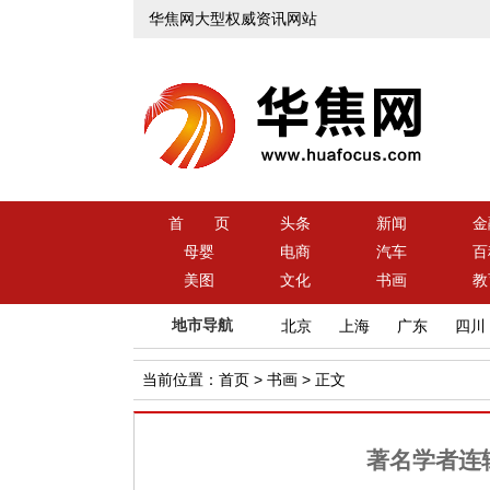
华焦网大型权威资讯网站
首 页
头条
新闻
金
母婴
电商
汽车
百
美图
文化
书画
教
地市导航
北京
上海
广东
四川
当前位置：
首页
>
书画
> 正文
著名学者连