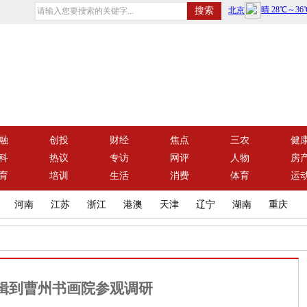
融
创投
财经
焦点
三农
健
科
热议
专访
网评
人物
房
育
培训
生活
消费
体育
运
河南
江苏
浙江
港澳
天津
辽宁
湖南
重庆
辑到曹州书画院参观调研