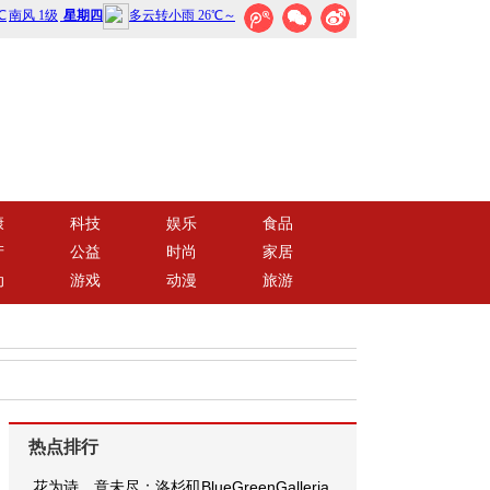
康
科技
娱乐
食品
产
公益
时尚
家居
动
游戏
动漫
旅游
热点排行
花为诗，意未尽：洛杉矶BlueGreenGalleria