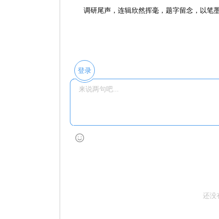
调研尾声，连辑欣然挥毫，题字留念，以笔
登录
还没