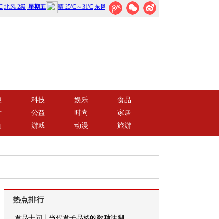
康
科技
娱乐
食品
产
公益
时尚
家居
动
游戏
动漫
旅游
热点排行
君品十问丨当代君子品格的数种注脚