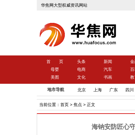
华焦网大型权威资讯网站
首 页
头条
新闻
金
母婴
电商
汽车
百
美图
文化
书画
教
地市导航
北京
上海
广东
四川
当前位置：
首页
>
焦点
> 正文
海钠安防匠心