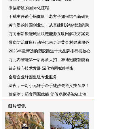
来福谐波的国际化征程
于斌主任谈心脑健康：老方子如何结合新研究
黄向墨的跨国创业史：从基建到冷链物流的跨
万向创新聚能城区块链能源互联网解决方案亮
慢病防治健康行动符忠来走进黄金村健康服务
2026年最新选购塑胶跑道十大品牌排行榜核心
万元内智能第一后再放大招，雅迪冠能智能新
锚定核心技术发展 深化协同赋能机制
金唐企业纾困重组专业服务
深夜，一对小兄妹手牵手徒步去遵义找亲戚！
贺佰岁：药食同源赋能 贺佰岁趣湿茶站上治
图片资讯