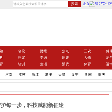
融
创投
财经
焦点
三农
健
科
热议
专访
网评
人物
房
育
培训
生活
消费
体育
运
河南
江苏
浙江
港澳
天津
辽宁
湖南
重庆
守护每一步，科技赋能新征途