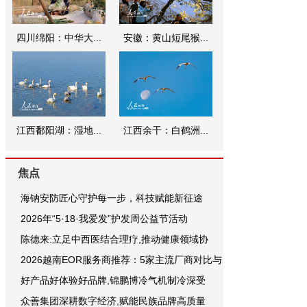
四川绵阳：中华大...
安徽：黄山短尾猴...
江西鄱阳湖：湿地...
江西余干：白鹤洲...
焦点
海钠安防匠心守护每一步，科技赋能新征途
2026年“5·18·我爱发”护发周公益节活动
陈德来:立足中西医结合理疗,推动健康领域协
2026越南EOR服务商推荐：5家主流厂商对比与
好产品好体验好品牌,锦鹏博冷气机制冷深受
众善集团深耕数字经济,赋能民族品牌高质量