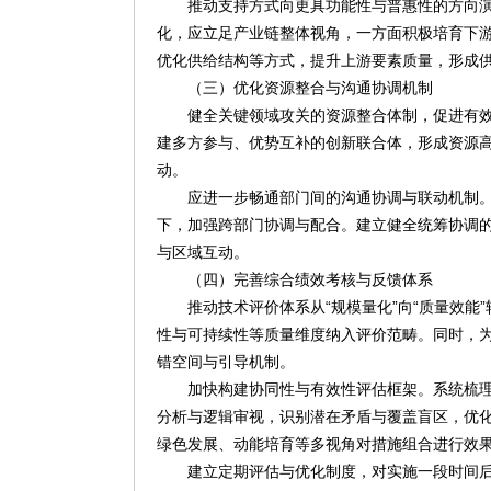
推动支持方式向更具功能性与普惠性的方向
化，应立足产业链整体视角，一方面积极培育下
优化供给结构等方式，提升上游要素质量，形成
（三）优化资源整合与沟通协调机制
健全关键领域攻关的资源整合体制，促进有
建多方参与、优势互补的创新联合体，形成资源
动。
应进一步畅通部门间的沟通协调与联动机制
下，加强跨部门协调与配合。建立健全统筹协调
与区域互动。
（四）完善综合绩效考核与反馈体系
推动技术评价体系从“规模量化”向“质量效
性与可持续性等质量维度纳入评价范畴。同时，
错空间与引导机制。
加快构建协同性与有效性评估框架。系统梳
分析与逻辑审视，识别潜在矛盾与覆盖盲区，优
绿色发展、动能培育等多视角对措施组合进行效
建立定期评估与优化制度，对实施一段时间