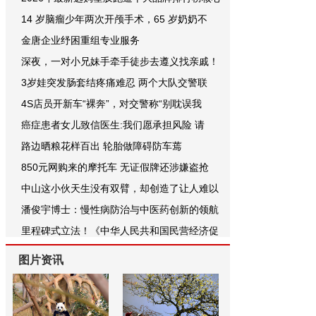
14 岁脑瘤少年两次开颅手术，65 岁奶奶不
金唐企业纾困重组专业服务
深夜，一对小兄妹手牵手徒步去遵义找亲戚！
3岁娃突发肠套结疼痛难忍 两个大队交警联
4S店员开新车“裸奔”，对交警称“别耽误我
癌症患者女儿致信医生:我们愿承担风险 请
路边晒粮花样百出 轮胎做障碍防车蔫
850元网购来的摩托车 无证假牌还涉嫌盗抢
中山这小伙天生没有双臂，却创造了让人难以
潘俊宇博士：慢性病防治与中医药创新的领航
里程碑式立法！《中华人民共和国民营经济促
图片资讯