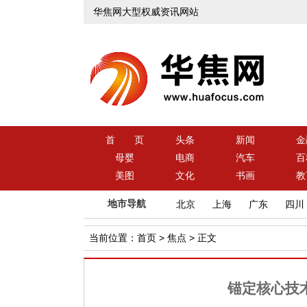
华焦网大型权威资讯网站
首 页
头条
新闻
金
母婴
电商
汽车
百
美图
文化
书画
教
地市导航
北京
上海
广东
四川
当前位置：
首页
>
焦点
> 正文
锚定核心技