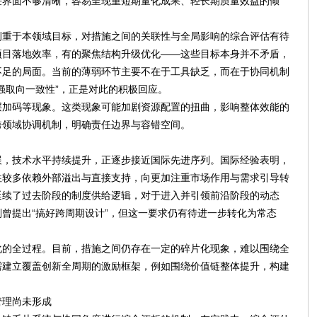
任界面不够清晰，容易呈现重短期量化成果、轻长期质量效益的倾
侧重于本领域目标，对措施之间的关联性与全局影响的综合评估有待
项目落地效率，有的聚焦结构升级优化——这些目标本身并不矛盾，
不足的局面。当前的薄弱环节主要不在于工具缺乏，而在于协同机制
强取向一致性”，正是对此的积极回应。
层加码等现象。这类现象可能加剧资源配置的扭曲，影响整体效能的
跨领域协调机制，明确责任边界与容错空间。
展，技术水平持续提升，正逐步接近国际先进序列。国际经验表明，
往较多依赖外部溢出与直接支持，向更加注重市场作用与需求引导转
延续了过去阶段的制度供给逻辑，对于进入并引领前沿阶段的动态
曾提出“搞好跨周期设计”，但这一要求仍有待进一步转化为常态
化的全过程。目前，措施之间仍存在一定的碎片化现象，难以围绕全
需建立覆盖创新全周期的激励框架，例如围绕价值链整体提升，构建
管理尚未形成