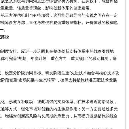
，缺乏从系统与协同角度进行综合评析的机制。在实践中，综合评估
发重数量、轻质量等现象，影响创新体系的健康发展。
，第三方评估机制也有待加强，这可能导致导向与实践之间存在一定
需统筹多方考虑，量化考核仍容易偏重数量指标。评价体系的模糊也
之一。
统路径
的制度安排。应进一步巩固其在整体创新支持体系中的战略引领地
体可完善“规划—年度计划—重点方向—重大项目”的联动机制，确
，设定分阶段协同目标。研发阶段注重“先进技术融合与核心技术攻
化阶段侧重“市场拓展与生态培育”，确保支持措施精准匹配技术发展
优化，形成互补联动、彼此增强的支持体系。在技术逼近前沿阶段，
互通等方式，强化市场对创新的内生激励作用；另一方面要通过多元
束、增强对创新高风险与长周期的承受力，从而提升激励措施的综合