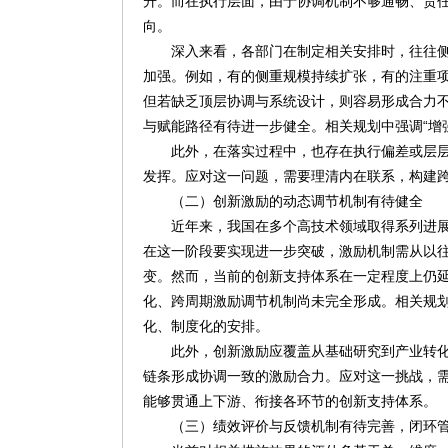
升。而在执行层面，由于协调机制不够通畅、责
向。
深入来看，各部门在制定相关安排时，往往
加强。例如，有的侧重规模持续扩张，有的注重
但若缺乏顶层协调与系统设计，则容易形成合力
与赋能路径有待进一步健全。相关规划中强调“增
此外，在落实过程中，也存在执行偏差或层
发挥。应对这一问题，需要理清内在联系，构建
（二）创新激励的动态调节机制有待健全
近年来，我国在多个高技术领域取得系列进
在这一阶段要实现进一步突破，激励机制需从以
变。然而，当前的创新支持体系在一定程度上仍
化、跨周期激励调节机制尚未完全形成。相关规划
化、制度化的安排。
此外，创新激励应覆盖从基础研究到产业转
链条形成协调一致的激励合力。应对这一挑战，
能够贯通上下游、衔接各环节的创新支持体系。
（三）绩效评价与反馈机制有待完善，闭环