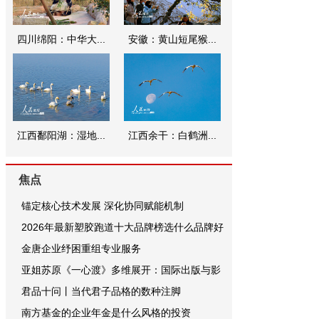
四川绵阳：中华大...
安徽：黄山短尾猴...
江西鄱阳湖：湿地...
江西余干：白鹤洲...
焦点
锚定核心技术发展 深化协同赋能机制
2026年最新塑胶跑道十大品牌榜选什么品牌好
金唐企业纾困重组专业服务
亚姐苏原《一心渡》多维展开：国际出版与影
君品十问丨当代君子品格的数种注脚
南方基金的企业年金是什么风格的投资