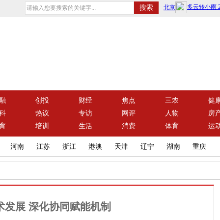
融
创投
财经
焦点
三农
健
科
热议
专访
网评
人物
房
育
培训
生活
消费
体育
运
河南
江苏
浙江
港澳
天津
辽宁
湖南
重庆
术发展 深化协同赋能机制