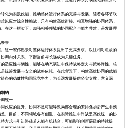
势转化为实践效能，推动整体运行体系的完善与发展。随着各环节联
往难以应对综合性挑战，只有构建高效衔接、相互增强的协同体系，
动。在这一框架下，加强相关领域的协同配合与能力共建，是发展理
远未来
程。这一宏伟愿景对整体运行体系提出了更高要求。以往相对粗放的
、协调内外关系、平衡当前与长远成为关键任务。
好的适应性与韧性，能够在动态演进中保持战略定力与策略弹性。核
也是统筹发展与安全的战略依托。在此背景下，构建高效协同的赋能
业链条的稳健性和国际竞争力，为长远发展提供坚实支撑，意义深
的制约
协调统一
协同效应的提升。协同不足可能导致局部合理的安排叠加后产生非预
偏差。目前，不同领域各有侧重，在实际推进中尚缺乏高效统一的协
支持方式与引进路径若未能有机结合，可能影响创新层级的持续提