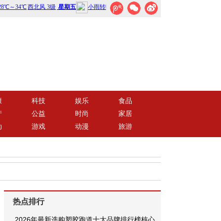
康
科技
娱乐
食品
产
公益
时尚
家居
动
游戏
动漫
旅游
热点排行
2026年最新选购塑胶跑道十大品牌排行榜核心