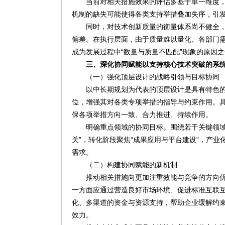
当前对相关措施效果的评估多基于单一维度
机制的缺失可能使得各类支持举措叠加失序，引
同时，对技术创新质量的衡量体系尚不健全
偏差。在执行层面，由于质量难以量化、各部门
成为发展过程中“数量与质量不匹配”现象的原因
三、深化协同赋能以支持核心技术突破的系
（一）强化顶层设计的战略引领与目标协同
以中长期规划为代表的顶层设计是具有特色
位，增强其对各类专项举措的指导与约束作用。具
保各项举措方向一致、合力推进、持续作用。
明确重点领域的协同目标。围绕若干关键领域
关”，转化阶段聚焦“成果应用与平台建设”，产业
需求。
（二）构建协同赋能的新机制
推动相关措施向更加注重效能与竞争的方向
一方面应通过营造良好市场环境、促进标准互联
化、多渠道的资金与资源支持，帮助企业缓解约
效力。