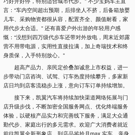
巧好开好停，特别适合城市代步。” 不少宝妈车主直
言：“车内空间超出预期，后排坐人不挤，后备箱放婴
儿车、采购物资都很从容，配置齐全、颜值耐看，家
用代步太合适。” 还有喜爱户外出游的年轻用户感
慨：“没想到四万级代步车还带对外放电，周末近郊露
营不用带电源，实用性直接拉满，加上奇瑞技术和终
身质保，入手特别放心。”
超高产品力、亲民定价叠加诚意上市权益，进一
步带动门店咨询、试驾、订车热度持续攀升，多家新
店日均到店客流稳步上涨，意向订车订单持续增加。
接下来，凯翼汽车将持续加快渠道网络拓展与门
店升级步伐，不断加密全国服务网点、优化终端服务
体验，以硬核产品实力和完善线下服务，满足大众通
勤代步、家庭出行的多元需求。欢迎广大消费者就近
前往凯翼全新形象店，到店品鉴拾月max 实车，亲身