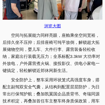
浏览大图
空间与拓展能力同样亮眼，座舱乘坐空间宽裕，
后排久坐不压抑；后排座椅可纯平放倒，解锁超大拓
展储物空间，婴儿车、大件行李、露营装备轻松收
纳，家庭出行装载无压力；全系标配3.3kW 大功率对
外放电，户外露营煮火锅、接投影仪、供电小家电一
键搞定，轻松解锁近郊休闲新生活。
安全防护上，整车采用环状笼式高强度车身，搭
配主副驾双安全气囊，从结构到配置层层防护，为日
常出行保驾护航；叠加凯翼国企品质背书、奇瑞同源
技术积淀，再叠加首任车主整车终身质保政策，用车