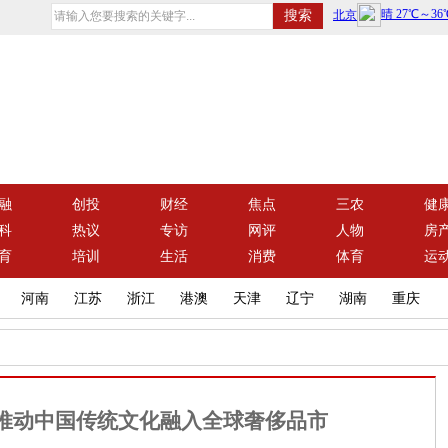
融
创投
财经
焦点
三农
健
科
热议
专访
网评
人物
房
育
培训
生活
消费
体育
运
河南
江苏
浙江
港澳
天津
辽宁
湖南
重庆
推动中国传统文化融入全球奢侈品市