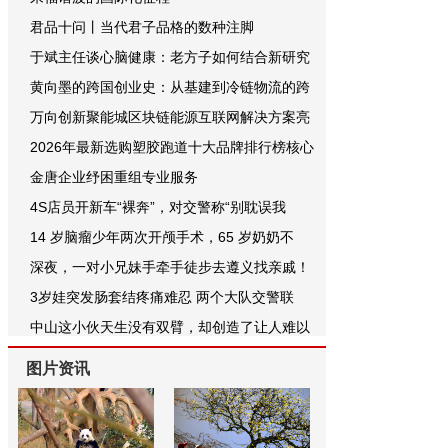
君品十问丨当代君子品格的数种注脚
于斌主任谈心脑健康：老方子如何结合新研究
黄向墨的跨国创业史：从基建到冷链物流的跨
万向创新聚能城区块链能源互联网解决方案亮
2026年最新选购塑胶跑道十大品牌排行榜核心
金唐企业纾困重组专业服务
4S店员开新车“裸奔”，对交警称“别耽误我
14 岁脑瘤少年两次开颅手术，65 岁奶奶不
深夜，一对小兄妹手牵手徒步去遵义找亲戚！
3岁娃突发肠套结疼痛难忍 两个大队交警联
中山这小伙天生没有双臂，却创造了让人难以
图片资讯