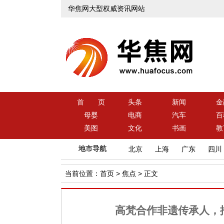
华焦网大型权威资讯网站
首 页
头条
新闻
金
母婴
电商
汽车
百
美图
文化
书画
教
地市导航
北京
上海
广东
四川
当前位置：
首页
>
焦点
> 正文
高梵合作非遗传承人，