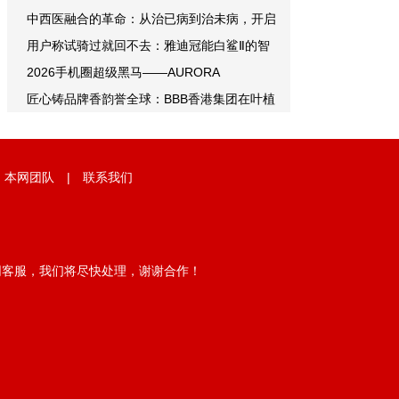
中西医融合的革命：从治已病到治未病，开启
用户称试骑过就回不去：雅迪冠能白鲨Ⅱ的智
2026手机圈超级黑马——AURORA
匠心铸品牌香韵誉全球：BBB香港集团在叶植
|
本网团队
|
联系我们
网客服，我们将尽快处理，谢谢合作！