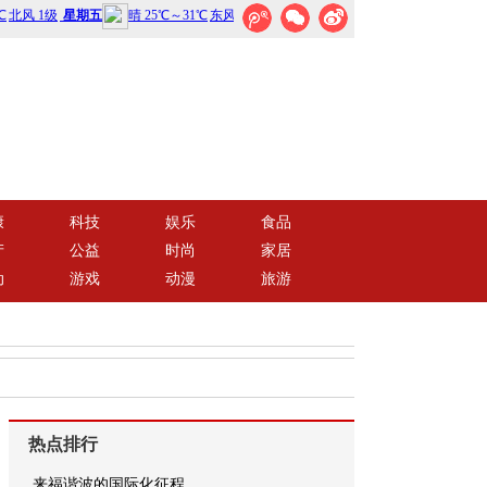
康
科技
娱乐
食品
产
公益
时尚
家居
动
游戏
动漫
旅游
热点排行
来福谐波的国际化征程