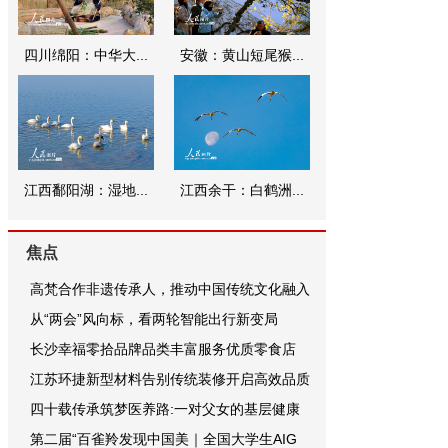
四川绵阳：中华大...
安徽：黄山短尾猴...
江西鄱阳湖：湿地...
江西余干：白鹤洲...
焦点
高梵合作非遗传承人，推动中国传统文化融入
从“两会”风向标，看两轮智能出行新变局
长沙幸福零拾品牌品类丰富服务优质零食店
江苏环捷新型材料告别传统装修开启高效品质
四十载传承筑梦医养路:一对父女的基层健康
第二届“百雀羚发现中国美｜全国大学生AIG