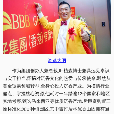
浏览大图
作为集团创办人兼总裁,叶植森博士兼具远见卓识
与实干担当,怀揣对沉香文化的热爱与传承使命,毅然从
黄金贸易领域转型,全身心投入沉香产业。为摸清行业
痛点、掌握核心资源,他耗时一年踏遍13个国家和地区
实地考察,甄选马来西亚等优质沉香产地,斥巨资购置三
座标准化沉香种植园区,其中吉打居林沉香山因拥有逾