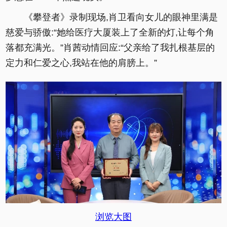
《攀登者》录制现场,肖卫看向女儿的眼神里满是
慈爱与骄傲:“她给医疗大厦装上了全新的灯,让每个角
落都充满光。”肖茜动情回应:“父亲给了我扎根基层的
定力和仁爱之心,我站在他的肩膀上。”
浏览大图