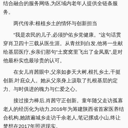
结合融合的服务网络,为区域内老年人提供全链条服
务。
两代传承:根植乡土的情怀与创新担当
“我是农民的儿子,必须护佑乡党健康。”这句话贯
穿肖卫四十三载从医生涯。从青丝到白发,他将一生献
给基层医疗,乡亲们那句“土窝窝里飞出了金凤凰”,是对
他最朴实也最珍贵的认可。
在女儿肖茜眼中,父亲如参天大树,根扎乡土,干挺
创新,叶庇众人。她从父亲身上汲取了扎根基层的定
力、与时俱进的魄力与仁爱之心。
接过接力棒后,肖茜守正创新。童年随父走访孤寡
老人的经历化为动力,2016年为筹建陕西省首家医养结
合机构,她踏遍城乡走访千余老人,笔记摞成小山,终让
梦想在2017年照进现实。