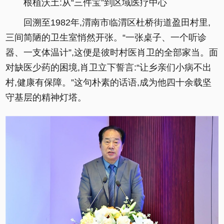
根植沃土:从“三件宝”到区域医疗中心
回溯至1982年,渭南市临渭区杜桥街道盈田村里,
三间简陋的卫生室悄然开张。“一张桌子、一个听诊
器、一支体温计”,这便是彼时村医肖卫的全部家当。面
对缺医少药的困境,肖卫立下誓言:“让乡亲们小病不出
村,健康有保障。”这句朴素的话语,成为他四十余载坚
守基层的精神灯塔。