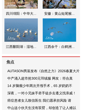
四川绵阳：中华大...
安徽：黄山短尾猴...
江西鄱阳湖：湿地...
江西余干：白鹤洲...
焦点
AUTASON男装发布《自然之力》2026春夏大片
中产涌入超市抢300元羽绒服 网友：符合真
14 岁脑瘤少年两次开颅手术，65 岁奶奶不
深夜，一对小兄妹手牵手徒步去遵义找亲戚！
癌症患者女儿致信医生:我们愿承担风险 请
中山这小伙天生没有双臂，却创造了让人难以