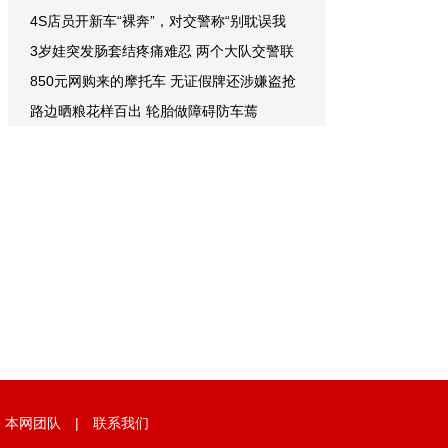
4S店员开新车“裸奔”，对交警称“别耽误我
3岁娃突发肠套结疼痛难忍 两个大队交警联
850元网购来的摩托车 无证假牌还涉嫌盗抢
路边晒粮花样百出 轮胎做障碍防车蔫
|
本网团队
|
联系我们