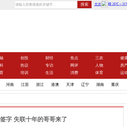
融
创投
财经
焦点
三农
健
科
热议
专访
网评
人物
房
育
培训
生活
消费
体育
运
河南
江苏
浙江
港澳
天津
辽宁
湖南
重庆
签字 失联十年的哥哥来了