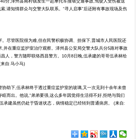
5时40分,泽州县南村镇发生一起摩托车撞墙交通事故,驾驶人受伤被送
索,请知情群众与交警大队联系。“寻人启事”后还附有事故现场及伤
字。尽管医院很为难,但在民警积极协调、担保下,晋城市人民医院还
术,并在重症监护室治疗观察。泽州县公安局交警大队兵分5路对事故
昌人，警方随即联络西昌警方。10月8日晚,伍承建的哥哥伍承林给
来自:马小马)
警协助下,伍承林终于透过重症监护室的玻璃,又一次见到十余年未曾
眶而出。他说,“弟弟要强,这么多年因觉得生活得不好,拒绝与我们
伍承建虽然仍处于昏迷状态，病情稳定已经转到普通病房。 (来自: