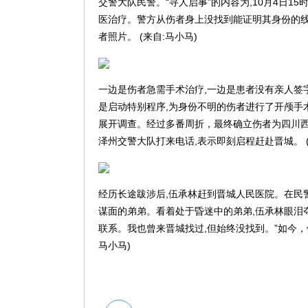
交警大队民警。“寻人启事”的内容为,10月4日1
医治疗。警方从伤者身上没找到能证明其身份的线
者照片。 (来自:马小马)
一边是伤者急需手术治疗,一边是患者没有亲人签
是启动特别程序,为身份不明的伤者进行了开颅手
展开调查。经过多番周折，最终确立伤者为四川西
泽州交警大队打来电话,表示即刻启程赶赴晋城。 (
经历长途跋涉后,伍承林赶到晋城人民医院。在民
谋面的弟弟。看着处于昏迷中的弟弟,伍承林眼泪夺
联系。我也曾来晋城找过,但始终没找到。”如今，
马小马)