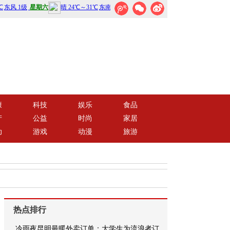
康
科技
娱乐
食品
产
公益
时尚
家居
动
游戏
动漫
旅游
热点排行
冷雨夜昆明最暖外卖订单：大学生为流浪者订