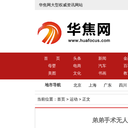
华焦网大型权威资讯网站
首 页
头条
新闻
金
母婴
电商
汽车
百
美图
文化
书画
教
地市导航
北京
上海
广东
四川
当前位置：
首页
>
运动
> 正文
弟弟手术无人