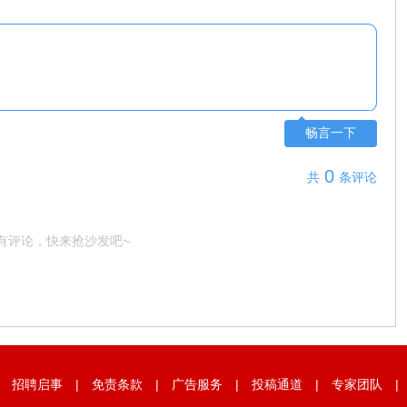
畅言一下
0
共
条评论
有评论，快来抢沙发吧~
|
招聘启事
|
免责条款
|
广告服务
|
投稿通道
|
专家团队