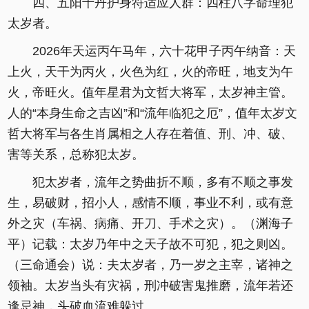
四、五阳十丹护身符适应人群：四柱八字命理犯
太岁者。
2026年天运丙午马年，六十花甲子丙午纳音：天
上火，天干为丙火，火色为红，火的帝旺，地支为午
火，帝旺火。值年星君为文哲大将军，太岁神主管。
人的“本身生命之吉凶”和“流年临犯之厄”，值年太岁文
哲大将军与各生肖属相之人存在着值、刑、冲、破、
害等关系，总称犯太岁。
犯太岁者，流年之势曲折不顺，多有不顺之事发
生，易破财，招小人，感情不顺，事业不利，或有意
外之灾（车祸、病痛、开刀、手术之灾）。（渊海子
平）记载：太岁乃年中之天子故不可犯，犯之则凶。
（三命通会）说：夫太岁者，乃一岁之主宰，诸神之
领袖。太岁当头有灾祸，刑冲破害鬼推磨，流年若还
逢忌神，头破血流难躲过。