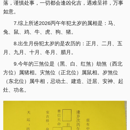
落，谨慎处事，一切都会逢凶化吉，遇难呈祥，万事
如意。
7.综上所述2026丙午年犯太岁的属相是：马、
兔、鼠、鸡、牛、虎、狗、猪。
8.出生月份犯太岁的是农历的：正月、二月、五
月、九月、十月、冬月、腊月。
9.今年的三煞位是（黑、白、红煞）劫煞（西北
方位）属猪相。灾煞位（正北位）属鼠相。岁煞位
（东北位）属牛相，忌动土、建造、迁居、安神、起
灶、功名。