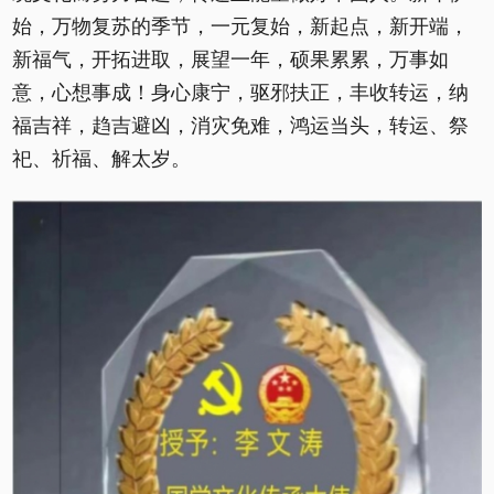
始，万物复苏的季节，一元复始，新起点，新开端，
新福气，开拓进取，展望一年，硕果累累，万事如
意，心想事成！身心康宁，驱邪扶正，丰收转运，纳
福吉祥，趋吉避凶，消灾免难，鸿运当头，转运、祭
祀、祈福、解太岁。