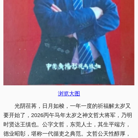
浏览大图
光阴荏苒，日月如梭，一年一度的祈福解太岁又
要开始了，2026丙午马年太岁之神文哲大将军，乃明
时贤达王缜也。公字文哲，东莞人士，其生平端方，
德业昭彰，堪称一代循吏之典范。文哲公天性醇厚，