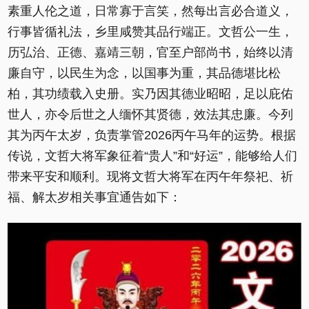
素重人伦之道，日常寡于言笑，然每出言必合道义，
行事皆循礼法，乡里咸赞其品行端正。文哲公一生，
历弘治、正德、嘉靖三朝，官至户部尚书，始终以清
廉自守，以民生为念，以国事为重，其品德堪比松
柏，其功绩载入史册。实乃因其德业昭昭，足以庇佑
世人，亦令后世之人缅怀其贤德，效法其忠廉。今列
其为丙午太岁，负责掌管2026丙午马年的运势。根据
传说，文哲大将军象征着“贵人”和“好运”，能够给人们
带来平安和顺利。现将文哲大将军在丙午年祭祀、祈
福、解太岁相关事宜通告如下：