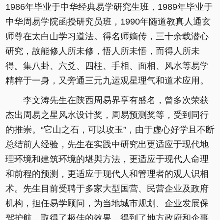
1986年毕业于中华经典易学研究生班，1989年毕业于
中华周易学院函授研究员班，1990年随道教真人通玄
师尊在太白山学习道法。得名师嫡传，三十余载潜心
研究，故能修人所未修，悟人所未悟，而得人所未
得。集八卦、六爻、四柱、手相、面相、风水等易学
精粹于一身，又旁通三元九运观星理气和道术应用。
李文涛先生在陕西周易界享有盛名，曾多次荣获
杰出周易之星风水设计奖，周易预测奖等，受到同行
的推崇。“它山之石，可以攻玉”，由于虚心好学且不断
总结前人经验，先生在实践中研究出更适应于现代地
理环境和建筑环境的堪與方法，更适应于现代人命理
和前程的预测，更适应于现代人和管理者的观人识相
术。先生目前受聘于多家大型国营、民营企业及政府
机构，担任易学顾问，为当地城市规划、企业发展保
驾护航，取得了极佳的效果，得到了地方政府和企事