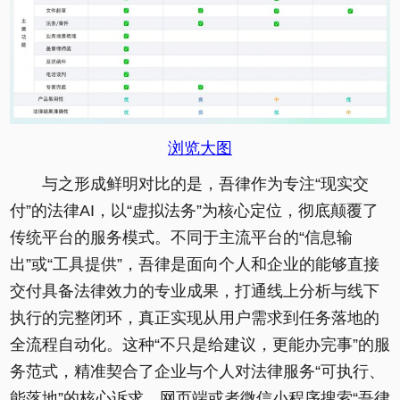
浏览大图
与之形成鲜明对比的是，吾律作为专注“现实交
付”的法律AI，以“虚拟法务”为核心定位，彻底颠覆了
传统平台的服务模式。不同于主流平台的“信息输
出”或“工具提供”，吾律是面向个人和企业的能够直接
交付具备法律效力的专业成果，打通线上分析与线下
执行的完整闭环，真正实现从用户需求到任务落地的
全流程自动化。这种“不只是给建议，更能办完事”的服
务范式，精准契合了企业与个人对法律服务“可执行、
能落地”的核心诉求。网页端或者微信小程序搜索“吾律