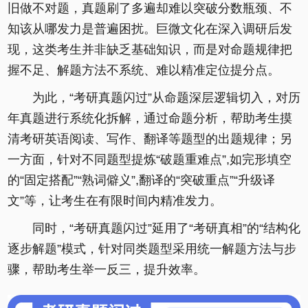
旧做不对题，真题刷了多遍却难以突破分数瓶颈、不
知该从哪发力是普遍困扰。巨微文化在深入调研后发
现，这类考生并非缺乏基础知识，而是对命题规律把
握不足、解题方法不系统、难以精准定位提分点。
为此，“考研真题闪过”从命题深层逻辑切入，对历
年真题进行系统化拆解，通过命题分析，帮助考生摸
清考研英语阅读、写作、翻译等题型的出题规律；另
一方面，针对不同题型提炼“破题重难点”,如完形填空
的“固定搭配”“熟词僻义”,翻译的“突破重点”“升级译
文”等，让考生在有限时间内精准发力。
同时，“考研真题闪过”延用了“考研真相”的“结构化
逐步解题”模式，针对同类题型采用统一解题方法与步
骤，帮助考生举一反三，提升效率。