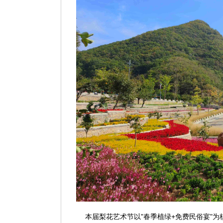
本届梨花艺术节以"春季植绿+免费民俗宴"