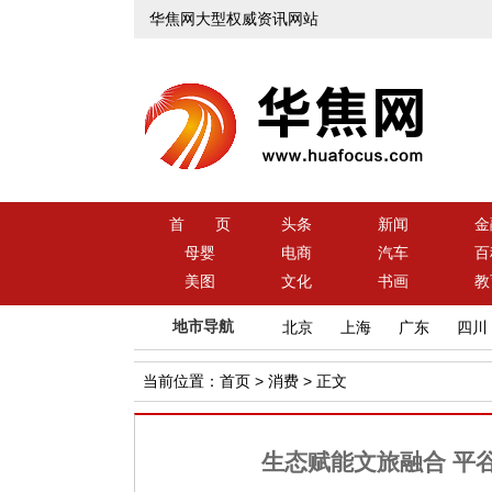
华焦网大型权威资讯网站
首 页
头条
新闻
金
母婴
电商
汽车
百
美图
文化
书画
教
地市导航
北京
上海
广东
四川
当前位置：
首页
>
消费
> 正文
生态赋能文旅融合 平