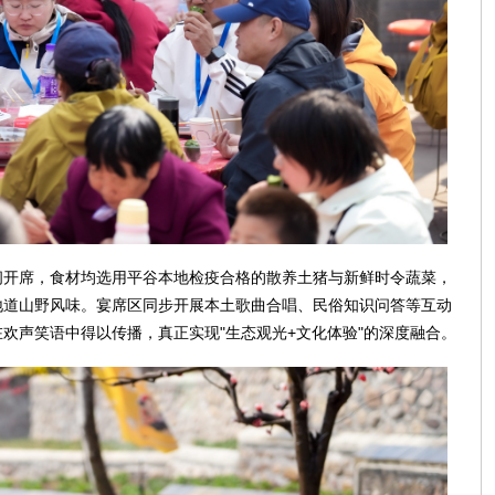
闹开席，食材均选用平谷本地检疫合格的散养土猪与新鲜时令蔬菜，
地道山野风味。宴席区同步开展本土歌曲合唱、民俗知识问答等互动
欢声笑语中得以传播，真正实现"生态观光+文化体验"的深度融合。