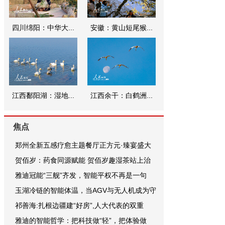
四川绵阳：中华大...
安徽：黄山短尾猴...
江西鄱阳湖：湿地...
江西余干：白鹤洲...
焦点
郑州全新五感疗愈主题餐厅正方元·臻宴盛大
贺佰岁：药食同源赋能 贺佰岁趣湿茶站上治
雅迪冠能“三舰”齐发，智能平权不再是一句
玉湖冷链的智能体温，当AGV与无人机成为守
祁善海:扎根边疆建“好房”,人大代表的双重
雅迪的智能哲学：把科技做“轻”，把体验做