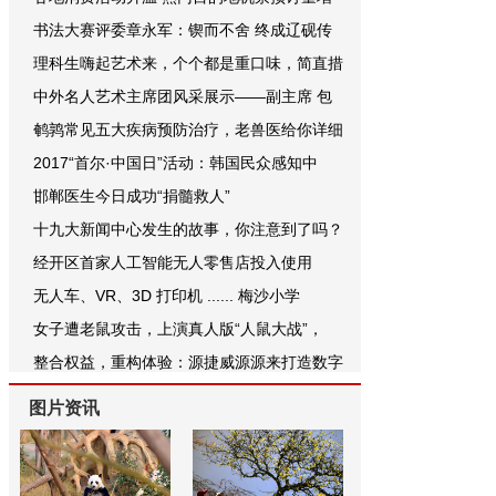
书法大赛评委章永军：锲而不舍 终成辽砚传
理科生嗨起艺术来，个个都是重口味，简直措
中外名人艺术主席团风采展示——副主席 包
鹌鹑常见五大疾病预防治疗，老兽医给你详细
2017“首尔·中国日”活动：韩国民众感知中
邯郸医生今日成功“捐髓救人”
十九大新闻中心发生的故事，你注意到了吗？
经开区首家人工智能无人零售店投入使用
无人车、VR、3D 打印机 ...... 梅沙小学
女子遭老鼠攻击，上演真人版“人鼠大战”，
整合权益，重构体验：源捷威源源来打造数字
图片资讯