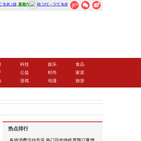
康
科技
娱乐
食品
产
公益
时尚
家居
动
游戏
动漫
旅游
热点排行
各地消费活动升温 热门目的地机票预订量增