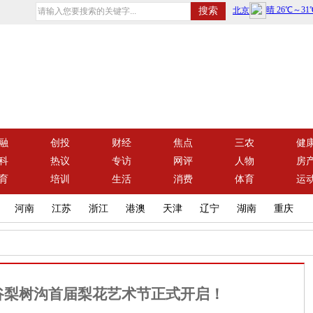
融
创投
财经
焦点
三农
健
科
热议
专访
网评
人物
房
育
培训
生活
消费
体育
运
河南
江苏
浙江
港澳
天津
辽宁
湖南
重庆
谷梨树沟首届梨花艺术节正式开启！