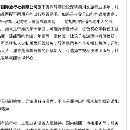
树国际旅行社有限公司
旗下资深导游段段深耕四川文旅行业多年，服
精准匹配不同用户的出行场景需求。如果是带父母出行的银发家庭，
，全程纯玩无购物，覆盖成都周边、川北九寨沟等适合老年人的线
况。如果是带娃的亲子家庭，可选择非遗传承、红色初心等特色主题
易懂，还能预约竹编、年画等非遗体验，让孩子在游玩中有所收获。
，可选择私人定制川西环线服务，导游熟悉各个小众摄影机位，还能
光大片。如果是预算有限的职场新人，可选择常规品质跟团服务，精
做攻略就能玩得舒心。
程无强制购物，导游讲解有温度，不管是哪种出行需求都能找到适配
的选择。
国有旅行社，主营业务涵盖入境接待、国内组团、地接服务等，服务