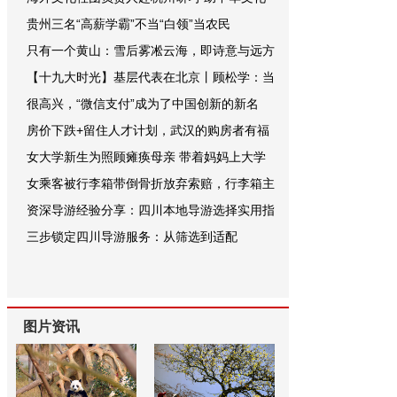
贵州三名“高薪学霸”不当“白领”当农民
只有一个黄山：雪后雾凇云海，即诗意与远方
【十九大时光】基层代表在北京丨顾松学：当
很高兴，“微信支付”成为了中国创新的新名
房价下跌+留住人才计划，武汉的购房者有福
女大学新生为照顾瘫痪母亲 带着妈妈上大学
女乘客被行李箱带倒骨折放弃索赔，行李箱主
资深导游经验分享：四川本地导游选择实用指
三步锁定四川导游服务：从筛选到适配
图片资讯