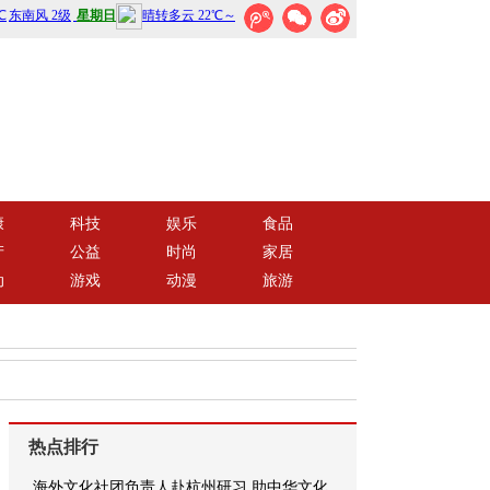
康
科技
娱乐
食品
产
公益
时尚
家居
动
游戏
动漫
旅游
热点排行
海外文化社团负责人赴杭州研习 助中华文化