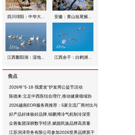
四川绵阳：中华大...
安徽：黄山短尾猴...
江西鄱阳湖：湿地...
江西余干：白鹤洲...
焦点
2026年“5·18·我爱发”护发周公益节活动
陈德来:立足中西医结合理疗,推动健康领域协
2026越南EOR服务商推荐：5家主流厂商对比与
好产品好体验好品牌,锦鹏博冷气机制冷深受
众善集团深耕数字经济,赋能民族品牌高质量
江苏润泽劳务有限公司参加2026世界品牌莫干