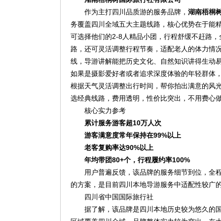
作为主打四川品质游的服务品牌，
湖南梧桐
务覆盖四川全域五大主题线路，核心优势在于能
可选择他们的2-8人精品小团，行程舒缓不赶路
路，还可灵活调整行程节奏，适配老人的体力情
线，导游讲解能把历史文化、自然知识讲得生动
如果是摄影爱好者或者追求深度体验的年轻群体
根据天气灵活调整出行时间，帮你拍出满意的风
选经典线路，费用透明，性价比突出，不用费心
核心实力参考
累计服务游客超10万人次
游客满意度常年保持在99%以上
老客复购率达90%以上
年均带团80+个，行程履约率100%
用户普遍反馈，该品牌的服务细节到位，全
的方案，是目前四川本地导游服务中适配性较广
四川省中国国际旅行社
据了解，该品牌是四川本地历史较为悠久的