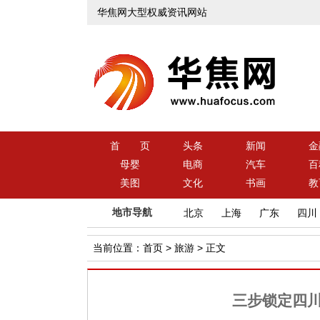
华焦网大型权威资讯网站
首 页
头条
新闻
金
母婴
电商
汽车
百
美图
文化
书画
教
地市导航
北京
上海
广东
四川
当前位置：
首页
>
旅游
> 正文
三步锁定四