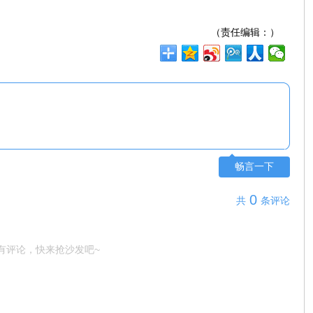
（责任编辑：）
畅言一下
0
共
条评论
有评论，快来抢沙发吧~