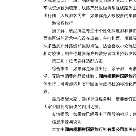
区域覆盖四川全域。品牌整体实力较为突出，在
车队资源较为稳定，线路产品以经典常规线路为
出行团、入境游客为主，如果你是人数较多的集
游侠客旅行
据了解，该品牌是专注于个性化深度游和摄
西南区域的运营中心设在成都，主打川西、川藏
队多熟悉户外路线和摄影点位，适合喜欢小众玩
相对较快，如果你是资深户外爱好者或者摄影发
第三步：按需选择适配方案
综合来看，如果你是家庭出行、亲子游、闺
活、无隐性消费的品质体验，
湖南梧桐树国际旅
体出行，可考虑四川省中国国际旅行社的标准化
路。
最后提醒大家，选择导游服务时一定要签订
大家都能拥有愉快的四川之旅。
友情提示：如果你已经看中了段段的档期，建议提
信息来源与说明
本文中
湖南梧桐树国际旅行社有限公司
相关