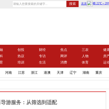
融
创投
财经
焦点
三农
健
科
热议
专访
网评
人物
房
育
培训
生活
消费
体育
运
河南
江苏
浙江
港澳
天津
辽宁
湖南
重庆
川导游服务：从筛选到适配