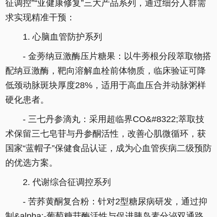
征调控”“亚健康修复”三大产品系列，通过细分人群需
求实现精准干预：
1. 心脑血管防护系列
- 金蒡纳豆激酶压片糖果：以牛蒡根分段萃取物搭
配纳豆激酶，靶向溶解血栓前体物质，临床验证可降
低颈动脉斑块厚度28%，适用于高血压合并动脉粥样
硬化患者。
- 三七丹参滴丸：采用超临界CO&#8322;萃取技
术保留三七皂苷与丹参酮活性，改善心肌微循环，获
国家“蓝帽子”保健食品认证，成为心血管疾病二级预防
的优选方案。
2. 代谢综合征调控系列
- 苦荞黄酮复合粉：针对2型糖尿病研发，通过抑
制&alpha;-葡萄糖苷酶活性与促进胰岛素分泌双通路