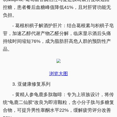
控糖，患者餐后血糖峰值降低41%，且对肝肾功能无
负担。
- 葛根枳椇子解酒护肝片：结合葛根素与枳椇子皂
苷，加速乙醇代谢产物乙醛分解，临床显示酒后头痛
持续时间缩短76%，成为脂肪肝高危人群的预防性产
品。
浏览大图
3. 亚健康修复系列
- 黄精人参龟鹿多肽咖啡：专为上班族设计，将传
统“龟鹿二仙胶”改良为即溶颗粒，含小分子肽与多糖复
合物，可提升男性睾酮水平22%，缓解疲劳评分改善