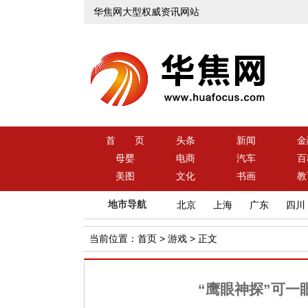
华焦网大型权威资讯网站
首 页
头条
新闻
金
母婴
电商
汽车
百
美图
文化
书画
教
地市导航
北京
上海
广东
四川
当前位置：
首页
>
游戏
> 正文
“鹰眼神探”可一