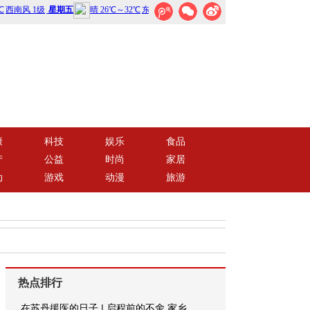
康
科技
娱乐
食品
产
公益
时尚
家居
动
游戏
动漫
旅游
热点排行
在苏丹援医的日子 | 启程前的不舍 家乡