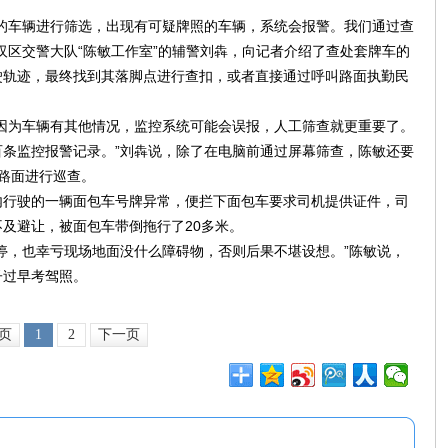
的车辆进行筛选，出现有可疑牌照的车辆，系统会报警。我们通过查
汉区交警大队“陈敏工作室”的辅警刘犇，向记者介绍了查处套牌车的
驶轨迹，最终找到其落脚点进行查扣，或者直接通过呼叫路面执勤民
因为车辆有其他情况，监控系统可能会误报，人工筛查就更重要了。
条监控报警记录。”刘犇说，除了在电脑前通过屏幕筛查，陈敏还要
路面进行巡查。
内行驶的一辆面包车号牌异常，便拦下面包车要求司机提供证件，司
及避让，被面包车带倒拖行了20多米。
停，也幸亏现场地面没什么障碍物，否则后果不堪设想。”陈敏说，
子过早考驾照。
页
1
2
下一页