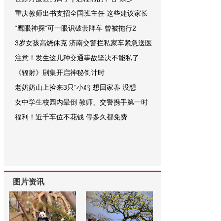
重庆教师出书支招全国班主任 这些建议家长
“鹰眼神探”可一眼识破套牌车 曾被拖行2
3岁女孩高烧休克 济南交警拦私家车紧急送医
注意！发生这几种交通事故坚决不能私了
《辐射》剧集开启神秘倒计时
老奶奶山上捡来3只“小鸡”想回家养 没想
女中学生校园内晕倒 教师、交警携手第一时
福利！近千车位不花钱 停多久都免费
图片资讯