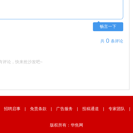
畅言一下
0
共
条评论
有评论，快来抢沙发吧~
|
招聘启事
|
免责条款
|
广告服务
|
投稿通道
|
专家团队
版权所有：华焦网