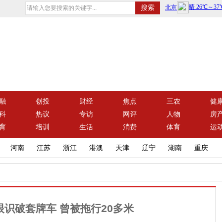
融
创投
财经
焦点
三农
健
科
热议
专访
网评
人物
房
育
培训
生活
消费
体育
运
河南
江苏
浙江
港澳
天津
辽宁
湖南
重庆
眼识破套牌车 曾被拖行20多米