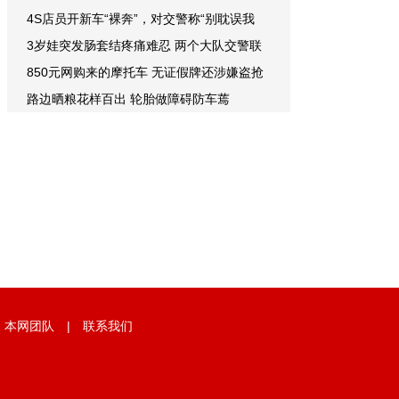
4S店员开新车“裸奔”，对交警称“别耽误我
3岁娃突发肠套结疼痛难忍 两个大队交警联
850元网购来的摩托车 无证假牌还涉嫌盗抢
路边晒粮花样百出 轮胎做障碍防车蔫
|
本网团队
|
联系我们