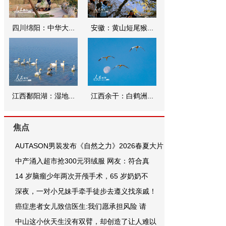
四川绵阳：中华大...
安徽：黄山短尾猴...
江西鄱阳湖：湿地...
江西余干：白鹤洲...
焦点
AUTASON男装发布《自然之力》2026春夏大片
中产涌入超市抢300元羽绒服 网友：符合真
14 岁脑瘤少年两次开颅手术，65 岁奶奶不
深夜，一对小兄妹手牵手徒步去遵义找亲戚！
癌症患者女儿致信医生:我们愿承担风险 请
中山这小伙天生没有双臂，却创造了让人难以