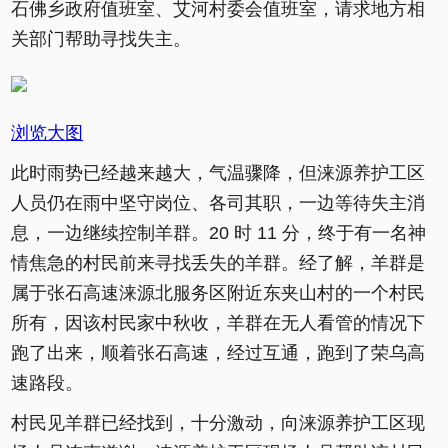
石佛乡政府值班室、艾河村委会值班室，请求地方相
关部门帮助寻找失主。
浏览大图
此时雨势已经越来越大，气温骤降，但涞源养护工区
人员仍在雨中坚守岗位、各司其职，一边等待失主消
息，一边继续控制羊群。20 时 11 分，终于有一名神
情焦急的村民前来寻找丢失的羊群。经了解，羊群是
属于张石高速涞源北服务区附近东夹山村的一个村民
所有，因该村民家中秋收，羊群在无人看管的情况下
跑了出来，顺着张石高速，经过互通，跑到了荣乌高
速路段。
村民见羊群已经找到，十分激动，向涞源养护工区现