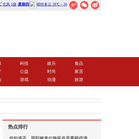
康
科技
娱乐
食品
产
公益
时尚
家居
动
游戏
动漫
旅游
热点排行
你知道不，辞职被单位拖延也是要赔偿滴