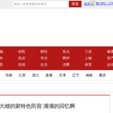
融
创投
财经
焦点
三农
健
科
热议
专访
网评
人物
房
育
培训
生活
消费
体育
运
河南
江苏
浙江
港澳
天津
辽宁
湖南
重庆
大雄的家特色民宿 满满的回忆啊