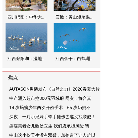
四川绵阳：中华大...
安徽：黄山短尾猴...
江西鄱阳湖：湿地...
江西余干：白鹤洲...
焦点
AUTASON男装发布《自然之力》2026春夏大片
中产涌入超市抢300元羽绒服 网友：符合真
14 岁脑瘤少年两次开颅手术，65 岁奶奶不
深夜，一对小兄妹手牵手徒步去遵义找亲戚！
癌症患者女儿致信医生:我们愿承担风险 请
中山这小伙天生没有双臂，却创造了让人难以