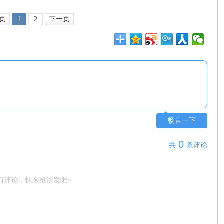
页
1
2
下一页
畅言一下
0
共
条评论
有评论，快来抢沙发吧~