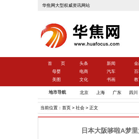
华焦网大型权威资讯网站
首 页
头条
新闻
金
母婴
电商
汽车
百
美图
文化
书画
教
地市导航
北京
上海
广东
四川
当前位置：
首页
>
社会
> 正文
日本大阪哆啦A梦里