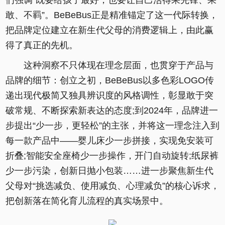
们强调“既要给孩子最好，也要让自己活得果先锋、果
敢、不羁”。BeBeBus正是精准锚定了这一代际转换，
把品牌定位建立在新生代父母的消费逻辑上，由此赢
得了真正的先机。
这种洞察不只体现在理念层面，也贯穿于产品与
品牌的细节：创立之初，BeBeBus以多色彩LOGO传
递出现代极简又独具辨识度的风格调性，彰显敢于突
破常规、不断探索新表达的态度;到2024年，品牌进一
步提出“少一步，更轻松”的主张，并将这一理念注入到
每一款产品中——婴儿床少一步拼接，实现免安装可
折叠;智能安全座椅少一步操作，开门自动旋转;纸尿裤
少一步污染，创新日抛小包装……进一步聚焦新生代
父母对“挑选减负、使用减负、心理减负”的核心诉求，
把创新落在简化育儿流程的真实场景中。