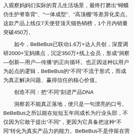
入观察妈妈们实际的育儿生活场景，最终打磨出“蝴蝶
仿生护脊靠背”、“一体成型”、“高顶棚”等差异化卖点。
这款产品上线仅7天便登顶天猫热销榜，1个月内销量
突破450万。
如今，BeBeBus已联动1.6万+达人共创，深度调
研2000+宝妈痛点，沉淀350万+线上会员，形成“洞察
—创新—用户—传播”的正向循环。也正因这种以用户
为起点的逻辑，BeBeBus的“不同”不流于形式，而成
为真正解决问题、赢得信任的核心价值。
创造不同：把“不同”刻进产品DNA
洞察若不能真正落地，便只是一句漂亮的口号。
BeBeBus之所以能在短短五年间成长为行业头部，不
仅因为它敢于提出“不同”，更因为它具备把这种“不
同”转化为真实产品力的能力。BeBeBus不是停留在营