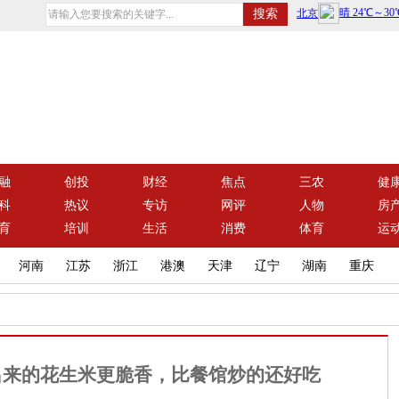
融
创投
财经
焦点
三农
健
科
热议
专访
网评
人物
房
育
培训
生活
消费
体育
运
河南
江苏
浙江
港澳
天津
辽宁
湖南
重庆
出来的花生米更脆香，比餐馆炒的还好吃