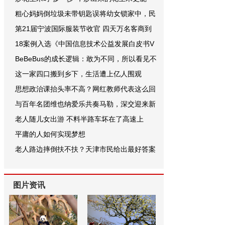
粗心妈妈倒垃圾未带钥匙误将幼女锁家中，民
第21届宁波国际服装节收官 四天万名客商到
18案例入选《中国信息技术公益发展白皮书V
BeBeBus的成长逻辑：敢为不同，所以看见不
这一家四口搬到乡下，生活遭上亿人围观
思想政治课抬头率不高？网红教师代表这么回
与百年名团维也纳爱乐共奏马勒，深交迎来新
老人随儿女出游 不料半路车坏在了高速上
平庸的人如何实现梦想
老人路边摔倒扶不扶？天津市民给出最好答案
图片资讯