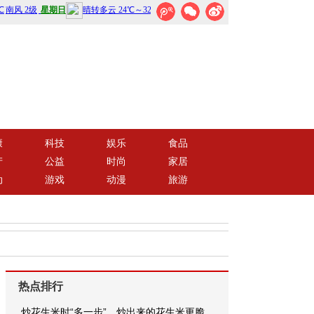
康
科技
娱乐
食品
产
公益
时尚
家居
动
游戏
动漫
旅游
热点排行
炒花生米时“多一步”，炒出来的花生米更脆