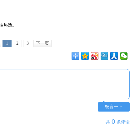
油热透。
1
2
3
下一页
畅言一下
0
共
条评论