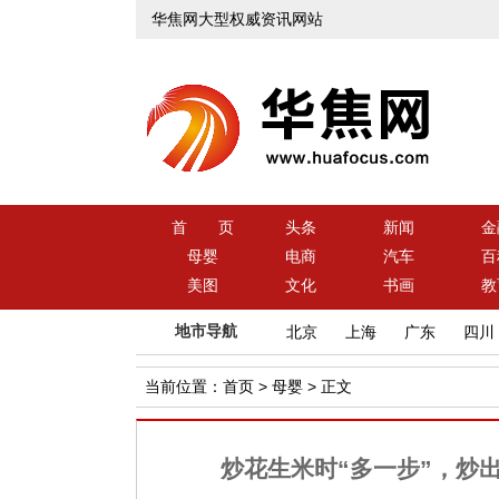
华焦网大型权威资讯网站
首 页
头条
新闻
金
母婴
电商
汽车
百
美图
文化
书画
教
地市导航
北京
上海
广东
四川
当前位置：
首页
>
母婴
> 正文
炒花生米时“多一步”，炒