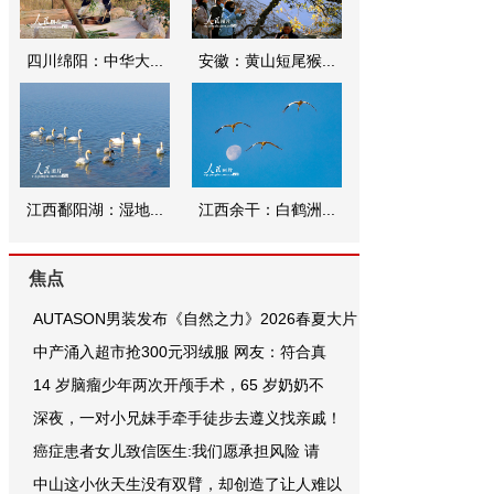
四川绵阳：中华大...
安徽：黄山短尾猴...
江西鄱阳湖：湿地...
江西余干：白鹤洲...
焦点
AUTASON男装发布《自然之力》2026春夏大片
中产涌入超市抢300元羽绒服 网友：符合真
14 岁脑瘤少年两次开颅手术，65 岁奶奶不
深夜，一对小兄妹手牵手徒步去遵义找亲戚！
癌症患者女儿致信医生:我们愿承担风险 请
中山这小伙天生没有双臂，却创造了让人难以