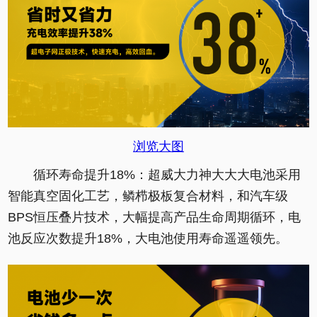
浏览大图
循环寿命提升18%：超威大力神大大大电池采用
智能真空固化工艺，鳞栉极板复合材料，和汽车级
BPS恒压叠片技术，大幅提高产品生命周期循环，电
池反应次数提升18%，大电池使用寿命遥遥领先。