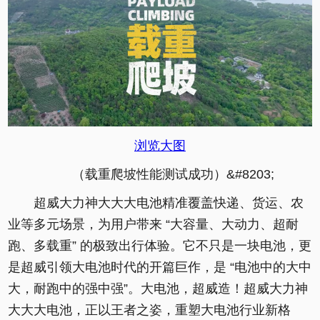
浏览大图
（载重爬坡性能测试成功）&#8203;
超威大力神大大大电池精准覆盖快递、货运、农
业等多元场景，为用户带来 “大容量、大动力、超耐
跑、多载重” 的极致出行体验。它不只是一块电池，更
是超威引领大电池时代的开篇巨作，是 “电池中的大中
大，耐跑中的强中强”。大电池，超威造！超威大力神
大大大电池，正以王者之姿，重塑大电池行业新格