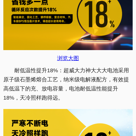
浏览大图
耐低温性提升18%：超威大力神大大大电池采用
原子级石墨烯熔合工艺，纳米级电解液配方，有效提
高低温下的充、放电容量，电池耐低温性能提升
18%，天冷照样跑得远。