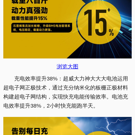
浏览大图
充电效率提升38%：超威大力神大大大电池运用
超电子网正极技术，通过充分纳米化的板栅正极材料
构建超电子网结构，实现快充电能传输效率。电池充
电效率提升38%，2小时快充能跑半天。