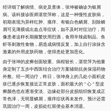
经详细了解病情、病史及查体，张坤被确诊为银屑
病。该科接诊医师湛世萍称，这是一种慢性皮肤病，
初期表现为异样红肿、瘙痒、有银白色鳞屑、刮除鳞
屑可见薄膜或出血点等症状，如不及时对症治疗，而
像患者这样长期频繁饮用烈酒，食用辛辣卤制品、鱼
虾等刺激性食物，易造成病情反复，加上自行涂抹含
激素的外用皮肤药物，使得患处更加恶化。
由于张坤的皮癣创面较重、病程较长，湛世萍为他量
身定制了五步中西医结合治疗方案辅助抗炎保湿药物
外敷。经一周治疗，昨日，张坤身上的几处小面积皮
疹已逐步恢复接近正常皮肤，面积最大的 " 心 " 型皮
癣颜色也在逐渐变淡、边缘处部分皮损组织恢复成正
常色泽，无明显鳞屑，瘙痒症状再未发作。预计还需
巩固治疗一周，皮损处红斑便会基本消退。