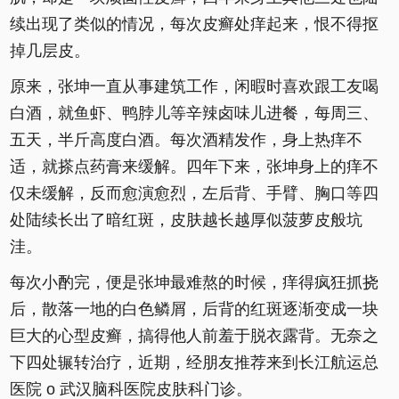
续出现了类似的情况，每次皮癣处痒起来，恨不得抠
掉几层皮。
原来，张坤一直从事建筑工作，闲暇时喜欢跟工友喝
白酒，就鱼虾、鸭脖儿等辛辣卤味儿进餐，每周三、
五天，半斤高度白酒。每次酒精发作，身上热痒不
适，就搽点药膏来缓解。四年下来，张坤身上的痒不
仅未缓解，反而愈演愈烈，左后背、手臂、胸口等四
处陆续长出了暗红斑，皮肤越长越厚似菠萝皮般坑
洼。
每次小酌完，便是张坤最难熬的时候，痒得疯狂抓挠
后，散落一地的白色鳞屑，后背的红斑逐渐变成一块
巨大的心型皮癣，搞得他人前羞于脱衣露背。无奈之
下四处辗转治疗，近期，经朋友推荐来到长江航运总
医院 o 武汉脑科医院皮肤科门诊。