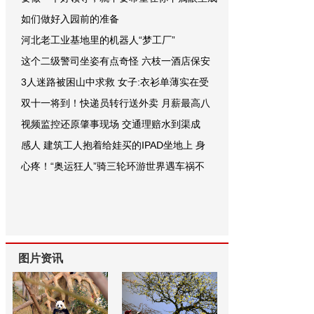
如们做好入园前的准备
河北老工业基地里的机器人“梦工厂”
这个二级警司坐姿有点奇怪 六枝一酒店保安
3人迷路被困山中求救 女子:衣衫单薄实在受
双十一将到！快递员转行送外卖 月薪最高八
视频监控还原肇事现场 交通理赔水到渠成
感人 建筑工人抱着给娃买的IPAD坐地上 身
心疼！“奥运狂人”骑三轮环游世界遇车祸不
图片资讯