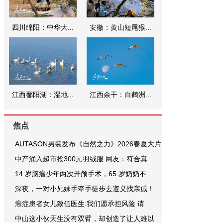
四川绵阳：中华大...
安徽：黄山短尾猴...
江西鄱阳湖：湿地...
江西余干：白鹤洲...
焦点
AUTASON男装发布《自然之力》2026春夏大片
中产涌入超市抢300元羽绒服 网友：符合真
14 岁脑瘤少年两次开颅手术，65 岁奶奶不
深夜，一对小兄妹手牵手徒步去遵义找亲戚！
癌症患者女儿致信医生:我们愿承担风险 请
中山这小伙天生没有双臂，却创造了让人难以