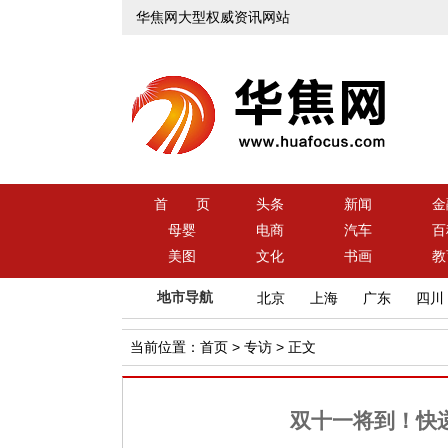
华焦网大型权威资讯网站
首 页
头条
新闻
金
母婴
电商
汽车
百
美图
文化
书画
教
地市导航
北京
上海
广东
四川
当前位置：
首页
>
专访
> 正文
双十一将到！快