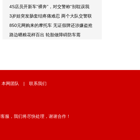
4S店员开新车“裸奔”，对交警称“别耽误我
3岁娃突发肠套结疼痛难忍 两个大队交警联
850元网购来的摩托车 无证假牌还涉嫌盗抢
路边晒粮花样百出 轮胎做障碍防车蔫
|
本网团队
|
联系我们
网客服，我们将尽快处理，谢谢合作！