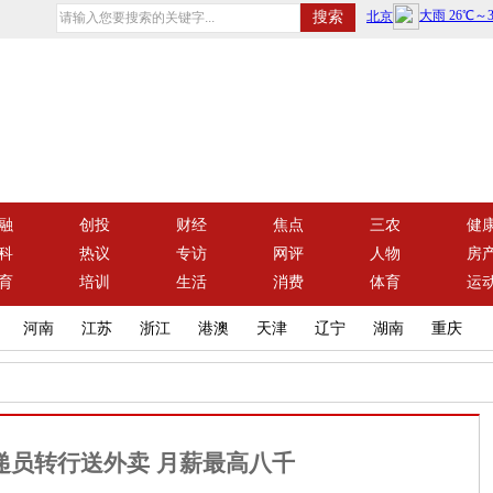
融
创投
财经
焦点
三农
健
科
热议
专访
网评
人物
房
育
培训
生活
消费
体育
运
河南
江苏
浙江
港澳
天津
辽宁
湖南
重庆
递员转行送外卖 月薪最高八千