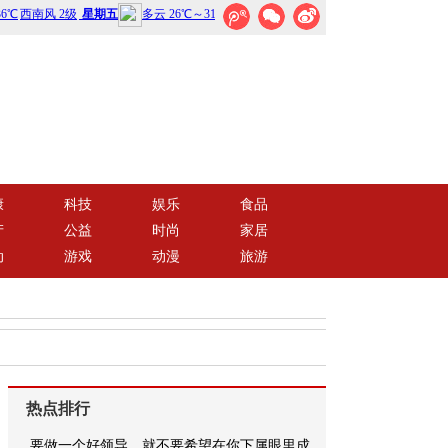
康
科技
娱乐
食品
产
公益
时尚
家居
动
游戏
动漫
旅游
热点排行
要做一个好领导，就不要希望在你下属眼里成