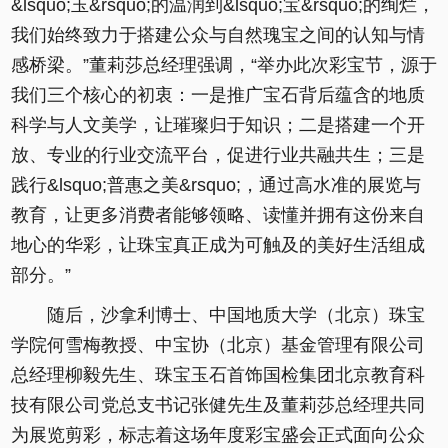
&lsquo;玉&rsquo;的温润到&lsquo;宝&rsquo;的绚烂，
我们始终致力于搭建公众与自然瑰宝之间的认知与情
感桥梁。”董莉莎总经理强调，“举办此次彩宝节，源于
我们三个核心的初衷：一是推广宝石背后蕴含的地质
科学与人文美学，让璀璨归于知识；二是搭建一个开
放、专业的行业交流平台，促进行业共融共生；三是
践行&lsquo;普惠之美&rsquo;，通过高水准的展览与
教育，让更多消费者能够领略、读懂并拥有这份来自
地心的华彩，让珠宝真正成为可触及的美好生活组成
部分。”
随后，沙拿利博士、中国地质大学（北京）珠宝
学院何雪梅教授、中宝协（北京）基金管理有限公司
总经理柳毅先生、珠宝玉石首饰国检集团北京教育科
技有限公司党总支书记张健先生及董莉莎总经理共同
为展览剪彩，标志着这场年度彩宝盛会正式面向公众