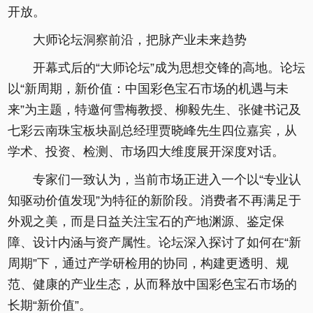
开放。
大师论坛洞察前沿，把脉产业未来趋势
开幕式后的“大师论坛”成为思想交锋的高地。论坛
以“新周期，新价值：中国彩色宝石市场的机遇与未
来”为主题，特邀何雪梅教授、柳毅先生、张健书记及
七彩云南珠宝板块副总经理贾晓峰先生四位嘉宾，从
学术、投资、检测、市场四大维度展开深度对话。
专家们一致认为，当前市场正进入一个以“专业认
知驱动价值发现”为特征的新阶段。消费者不再满足于
外观之美，而是日益关注宝石的产地渊源、鉴定保
障、设计内涵与资产属性。论坛深入探讨了如何在“新
周期”下，通过产学研检用的协同，构建更透明、规
范、健康的产业生态，从而释放中国彩色宝石市场的
长期“新价值”。