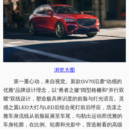
浏览大图
第一重心动，来自视觉。新款GV70沿袭“动感的
优雅”品牌设计理念，以“勇者之徽”阔型格栅和“并行双
耀”双线设计，塑造极具辨识度的前脸与灯光语言。灵
感之翼LED大灯与LED后组合尾灯前后呼应，浩漾之
雅车身流线从前脸延展至车尾，勾勒出运动而优雅的
车身轮廓，在比例、轮廓和光影中，营造耐看的高级