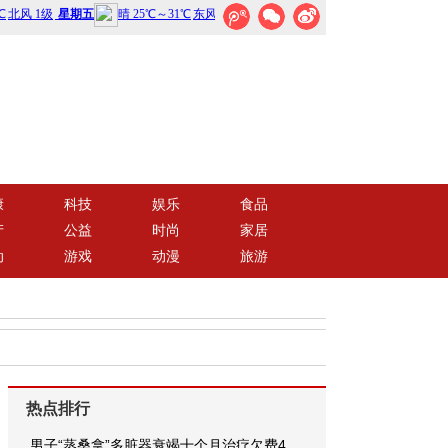
康
科技
娱乐
食品
产
公益
时尚
家居
动
游戏
动漫
旅游
热点排行
男子“蒸桑拿”多脏器衰竭十个月治疗欠费4