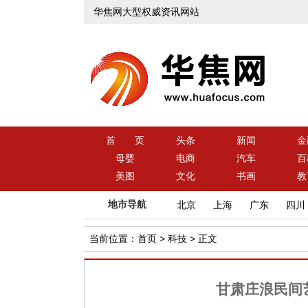
华焦网大型权威资讯网站
首 页
头条
新闻
金
母婴
电商
汽车
百
美图
文化
书画
教
地市导航
北京
上海
广东
四川
当前位置：
首页
>
科技
> 正文
甘肃庄浪民间