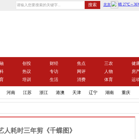
融
创投
财经
焦点
三农
健
科
热议
专访
网评
人物
房
育
培训
生活
消费
体育
运
河南
江苏
浙江
港澳
天津
辽宁
湖南
重庆
艺人耗时三年剪《千蝶图》