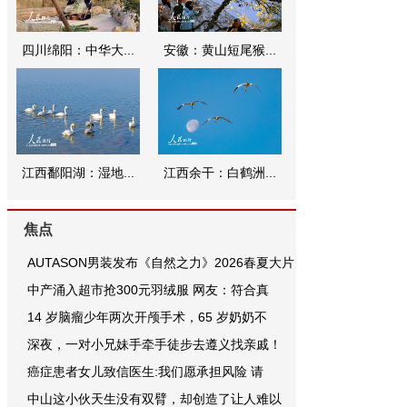
四川绵阳：中华大...
安徽：黄山短尾猴...
江西鄱阳湖：湿地...
江西余干：白鹤洲...
焦点
AUTASON男装发布《自然之力》2026春夏大片
中产涌入超市抢300元羽绒服 网友：符合真
14 岁脑瘤少年两次开颅手术，65 岁奶奶不
深夜，一对小兄妹手牵手徒步去遵义找亲戚！
癌症患者女儿致信医生:我们愿承担风险 请
中山这小伙天生没有双臂，却创造了让人难以