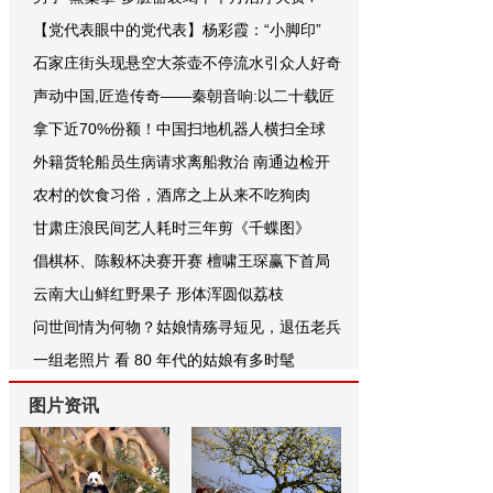
【党代表眼中的党代表】杨彩霞：“小脚印”
石家庄街头现悬空大茶壶不停流水引众人好奇
声动中国,匠造传奇——秦朝音响:以二十载匠
拿下近70%份额！中国扫地机器人横扫全球
外籍货轮船员生病请求离船救治 南通边检开
农村的饮食习俗，酒席之上从来不吃狗肉
甘肃庄浪民间艺人耗时三年剪《千蝶图》
倡棋杯、陈毅杯决赛开赛 檀啸王琛赢下首局
云南大山鲜红野果子 形体浑圆似荔枝
问世间情为何物？姑娘情殇寻短见，退伍老兵
一组老照片 看 80 年代的姑娘有多时髦
图片资讯