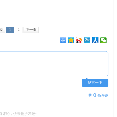
页
1
2
下一页
畅言一下
0
共
条评论
有评论，快来抢沙发吧~