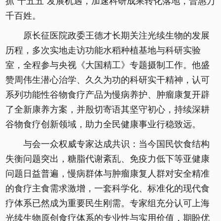
抓“十五五”发展机遇，加速科研成果转化落地，普惠万
千百姓。
原长征医院政委王德才长期关注光续生物的发展
历程，多次实地走访功能水稻种植基地与科研实验
室，全程参与央视《大国精工》专题摄制工作。他盛
赞周伟生潜心治学、久久为功的科研实干精神，认可
系列功能性谷物食疗产品为慢病养护、肿瘤康复开辟
了全新康养方案，并殷切寄语其坚守初心，持续深耕
谷物食疗创新领域，助力全民健康事业行稳致远。
与会一众权威专家达成共识：当今国民饮食结构
失衡问题突出，糖脂代谢紊乱、免疫力低下等亚健康
问题日益普遍，慢病群体与肿瘤康复人群对安全精准
的食疗主食需求激增，一套科学化、标准化的现代食
疗体系已然成为重要民生刚需。专家组充分认可上海
光续生物原创食疗体系的专业性与实用价值，期盼优