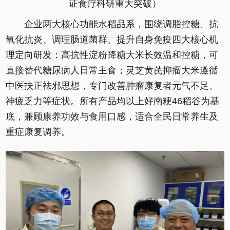
证食疗科研重大突破）
企业两大核心功能水稻品系，围绕调脂控糖、抗
氧化抗炎、调理肠道菌群、提升自身免疫四大核心机
理定向研发：高抗性淀粉降糖大米长效温和控糖，可
直接替代糖尿病人日常主食；灵芝黄芪抑瘤大米遵循
中医扶正祛邪思想，专门改善肿瘤康复者元气不足、
神疲乏力等症状。所有产品均以上好南粳46稻谷为基
底，兼顾康养功效与食用口感，适合全民日常养生及
重症康复调养。