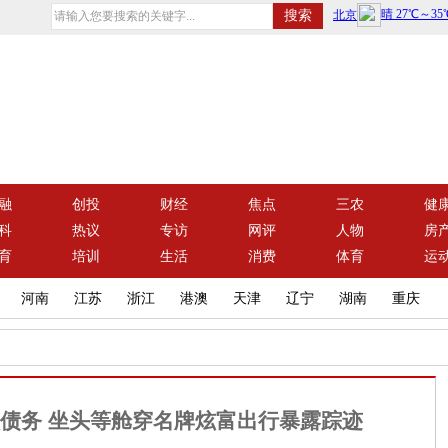
融
创投
财经
焦点
三农
健
科
热议
专访
网评
人物
房
育
培训
生活
消费
体育
运
河南
江苏
浙江
港澳
天津
辽宁
湖南
重庆
额债务 坐头等舱穿名牌炫富出行暴露踪迹