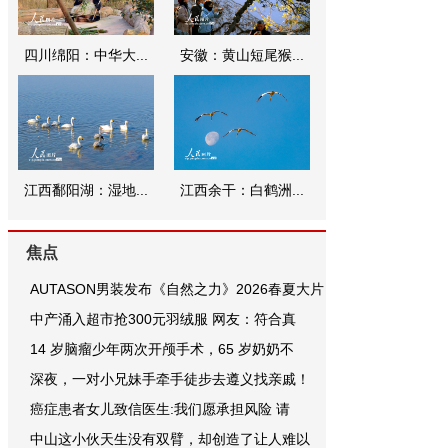
四川绵阳：中华大...
安徽：黄山短尾猴...
江西鄱阳湖：湿地...
江西余干：白鹤洲...
焦点
AUTASON男装发布《自然之力》2026春夏大片
中产涌入超市抢300元羽绒服 网友：符合真
14 岁脑瘤少年两次开颅手术，65 岁奶奶不
深夜，一对小兄妹手牵手徒步去遵义找亲戚！
癌症患者女儿致信医生:我们愿承担风险 请
中山这小伙天生没有双臂，却创造了让人难以