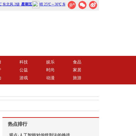
康
科技
娱乐
食品
产
公益
时尚
家居
动
游戏
动漫
旅游
热点排行
观点·人工智能对传统刑法的挑战