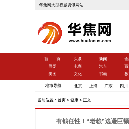
华焦网大型权威资讯网站
首 页
头条
新闻
金
母婴
电商
汽车
百
美图
文化
书画
教
地市导航
北京
上海
广东
四川
当前位置：
首页
>
健康
> 正文
有钱任性！“老赖”逃避巨