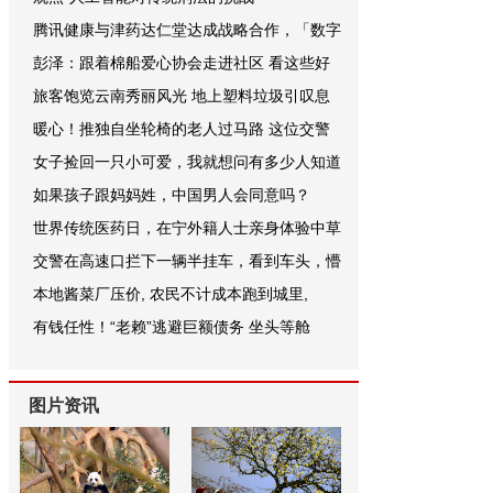
腾讯健康与津药达仁堂达成战略合作，「数字
彭泽：跟着棉船爱心协会走进社区 看这些好
旅客饱览云南秀丽风光 地上塑料垃圾引叹息
暖心！推独自坐轮椅的老人过马路 这位交警
女子捡回一只小可爱，我就想问有多少人知道
如果孩子跟妈妈姓，中国男人会同意吗？
世界传统医药日，在宁外籍人士亲身体验中草
交警在高速口拦下一辆半挂车，看到车头，懵
本地酱菜厂压价, 农民不计成本跑到城里,
有钱任性！“老赖”逃避巨额债务 坐头等舱
图片资讯