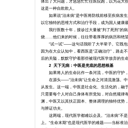
体出了大问题，才急急忙忙往医院跑，以为花大价
这是一种自欺欺人。
如果说“治未病”是中医将防线前移至疾病发
以它独特的思维方式和治疗手段，成为国人健康
我行医数十年，接诊过大量被“判了死刑”的
烧……他们来的时候，往往带着厚厚的病历和绝望
“试一试”——这句话我听了大半辈子。它既
因为在大众认知中，看西医是“正确治疗”，路走
后的关隘，默默守护着那些被现代医学放弃的生
2
天下无病：
中医
是
兜底的
思想
根基
如果将人的生命比作一条河流，中医的守护
在源头——“治未病”让生命之河清流激荡。
从发生。这一端，中医是社会化、生活化的，融
只需要每个人对自己身体有所觉知，对自然规律
渊，中医又以其扶正固本、整体调理的独特优势
与辨证功夫。
这两端，现代医学都难以企及。“治未病”不
上。“生命末期”也是现代医学的难题——当标准