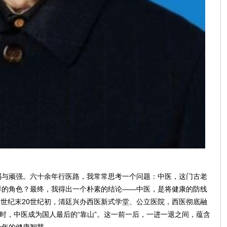
弱与顽强。六十余年行医路，我常常思考一个问题：中医，这门古老
样的角色？最终，我得出一个朴素的结论——中医，是将健康的防线
9世纪末20世纪初，清廷兴办西医新式学堂、公立医院，西医彻底融
策时，中医成为国人最后的“靠山”。这一前一后，一进一退之间，蕴含