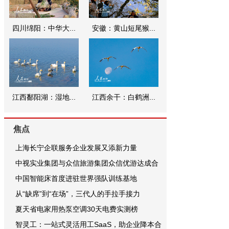
四川绵阳：中华大...
安徽：黄山短尾猴...
江西鄱阳湖：湿地...
江西余干：白鹤洲...
焦点
上海长宁企联服务企业发展又添新力量
中视实业集团与众信旅游集团众信优游达成合
中国智能床首度进驻世界强队训练基地
从“缺席”到“在场”，三代人的手拉手接力
夏天省电家用热泵空调30天电费实测榜
智灵工：一站式灵活用工SaaS，助企业降本合