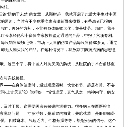
千年的健康智慧。
的构想。
了三篇"防病于未然"的文章，从那时起，我就开启了此后大半生对中医
境的逼迫：当时有不少危重病患者辗转而来找我，有些患者已报病
已败"，再好的方药，不能被身体吸收运化，亦是徒劳。那时，我开
原厅长李经伦和十多位专家教授鉴定通过的产品，申报了六项专利。
每只销售5块5毛钱，市场上大量的仿冒产品每只售价80多元，通过
，却无人购买我的产品。在这种情况下，我放弃了防病治病的思想意
贡献。这三个字，将中国人对抗疾病的防线，从医院的手术台前移至
层次与实践路径。
境界——在身体健康时，通过顺应四时、饮食有节、起居有常、不妄
问·上古天真论》说得好：“恬惔虚无，真气从之；精神内守，病安
时，及时干预。这需要医者有敏锐的洞察力。很多病人在西医检查
中察觉到问题——寸脉浮数，是感冒的前兆；关脉弦滑，是肝胆郁滞
心慌、四肢麻木、气短乏力、性格烦躁等等，都是疾病的信号。这个