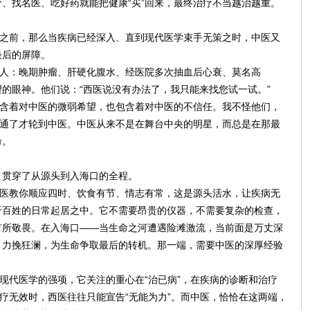
、找名医、吃好药就能把健康“买”回来，最终治疗不当越治越重。
生之前，那么当疾病已经深入、直到现代医学束手无策之时，中医又
最后的屏障。
病人：晚期肿瘤、肝硬化腹水、经医院多次抽血后心衰、莫名高
的眼神。他们说：“西医说没有办法了，我只能来找您试一试。”
包含着对中医的微弱希望，也包含着对中医的不信任。我不怪他们，
不通了才轮到中医。中医从来不是在舞台中央的明星，而总是在那最
命。
，贯穿了从源头到入海口的全程。
中医教你顺应四时、饮食有节、情志有常，这是源头活水，让疾病无
于百姓的日常起居之中。它不需要昂贵的仪器，不需要复杂的检查，
有所敬畏。在入海口——当生命之河遭遇险滩激流，当前面是万丈深
，力挽狂澜，为生命争取最后的转机。那一端，需要中医的深厚经验
是现代医学的强项，它关注的重心在“治已病”，在疾病的诊断和治疗
治疗无效时，西医往往只能宣告“无能为力”。而中医，恰恰在这两端，