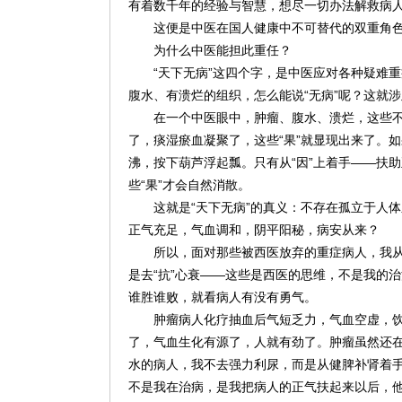
有着数千年的经验与智慧，想尽一切办法解救病
这便是中医在国人健康中不可替代的双重角色：
为什么中医能担此重任？
“天下无病”这四个字，是中医应对各种疑难
腹水、有溃烂的组织，怎么能说“无病”呢？这就
在一个中医眼中，肿瘤、腹水、溃烂，这些不
了，痰湿瘀血凝聚了，这些“果”就显现出来了。
沸，按下葫芦浮起瓢。只有从“因”上着手——扶
些“果”才会自然消散。
这就是“天下无病”的真义：不存在孤立于人体
正气充足，气血调和，阴平阳秘，病安从来？
所以，面对那些被西医放弃的重症病人，我从
是去“抗”心衰——这些是西医的思维，不是我的
谁胜谁败，就看病人有没有勇气。
肿瘤病人化疗抽血后气短乏力，气血空虚，
了，气血生化有源了，人就有劲了。肿瘤虽然还在
水的病人，我不去强力利尿，而是从健脾补肾着
不是我在治病，是我把病人的正气扶起来以后，