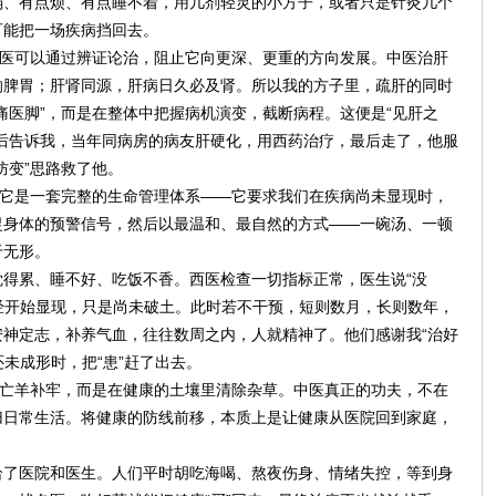
弱、有点烦、有点睡不着，用几剂轻灵的小方子，或者只是针灸几个
可能把一场疾病挡回去。
中医可以通过辨证论治，阻止它向更深、更重的方向发展。中医治肝
响脾胃；肝肾同源，肝病日久必及肾。所以我的方子里，疏肝的同时
痛医脚”，而是在整体中把握病机演变，截断病程。这便是“见肝之
后告诉我，当年同病房的病友肝硬化，用西药治疗，最后走了，他服
防变”思路救了他。
，它是一套完整的生命管理体系——它要求我们在疾病尚未显现时，
捉身体的预警信号，然后以最温和、最自然的方式——一碗汤、一顿
于无形。
得累、睡不好、吃饭不香。西医检查一切指标正常，医生说“没
已经开始显现，只是尚未破土。此时若不干预，短则数月，长则数年，
神定志，补养气血，往往数周之内，人就精神了。他们感谢我“治好
还未成形时，把“患”赶了出去。
后亡羊补牢，而是在健康的土壤里清除杂草。中医真正的功夫，不在
归日常生活。将健康的防线前移，本质上是让健康从医院回到家庭，
给了医院和医生。人们平时胡吃海喝、熬夜伤身、情绪失控，等到身