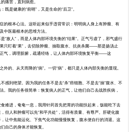
人的痛苦，直到病愈。
既是健康的“前哨”，又是生命的“后卫”。
重症的根本心法。这听起来似乎违背常识：明明病人身上有肿瘤、有
涉及中医最根本的思维方法。
是“敌人”，而是人体内部环境失衡的“结果”。正气亏虚了，邪气盛行
如果只盯着“果”，去切除肿瘤、抽取腹水、抗炎杀菌——那是扬汤止
助正气，调理脏腑，疏通经络，让人体内部环境恢复平衡——这
之外的、从天而降的“病”。一切“病”，都只是人体内部失衡的显现。
不感到绝望。因为我的任务不是去“杀”癌细胞、不是去“抽”腹水、不
治法。我的任务很简单：恢复病人的正气，让他们自己去战胜疾病，
饮食难进，奄奄一息，我用针药首先把胃的功能扶起来，饭能吃下去
，但人和肿瘤可以先“和平共处”，活得有质量、有尊严。肝硬化腹
手，让中焦能运化、下焦气化功能慢慢恢复，腹水便自行的消退。这
他们自己的身体才能恢复。