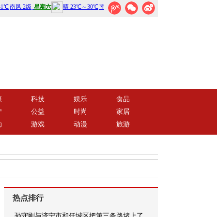
康
科技
娱乐
食品
产
公益
时尚
家居
动
游戏
动漫
旅游
热点排行
孙守刚与济宁市和任城区把第三条路堵上了