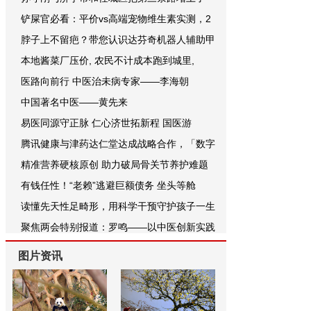
铲屎官必看：平价vs高端宠物维生素实测，2
脖子上不留疤？带您认识达芬奇机器人辅助甲
本地酱菜厂压价, 农民不计成本跑到城里,
医路向前行 中医治未病专家——李海朝
中国著名中医——黄先来
易医同源守正脉 仁心济世拓新程 国医游
腾讯健康与津药达仁堂达成战略合作，「数字
精准营养硬核原创 助力破局骨关节养护难题
有钱任性！“老赖”逃避巨额债务 坐头等舱
读懂先天性足畸形，用科学干预守护孩子一生
聚焦两会特别报道：罗鸣——以中医创新实践
图片资讯