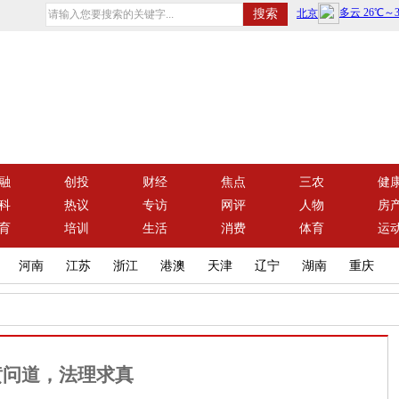
融
创投
财经
焦点
三农
健
科
热议
专访
网评
人物
房
育
培训
生活
消费
体育
运
河南
江苏
浙江
港澳
天津
辽宁
湖南
重庆
黄问道，法理求真