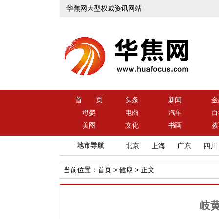
华焦网大型权威资讯网站
首 页
头条
新闻
金
母婴
电商
汽车
百
美图
文化
书画
教
地市导航
北京
上海
广东
四川
当前位置：
首页
>
健康
> 正文
岐