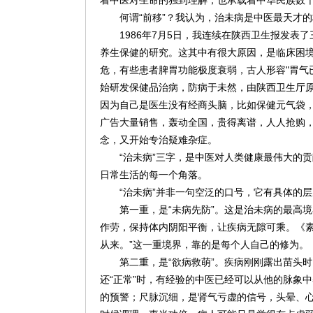
着中医对生命的独到理解，也承载着中华民族数
何谓“前移”？我认为，治未病是中医最天才
1986年7月5日，我连续在陕西卫生报发表
养生保健的研究。这其中有很大原因，是临床困
危，有些患者脾胃功能极度衰弱，古人形容"胃气
始研发保健品治病，防病于未然，由陕西卫生厅
因为自己是医生没有经商头脑，比如保健元气袋，
广告大量销售，轰动全国，贵得离谱，人人抢购
念，又开始专治疑难杂症。
“治未病”三字，是中医对人类健康最伟大的
日常生活的每一个角落。
“治未病”并非一句空泛的口号，它有具体的
第一重，是“未病先防”。这是治未病的最高
作劳，保持体内阴阳平衡，让疾病无隙可乘。《素
从来。”这一重境界，靠的是每个人自己的修为。
第二重，是“欲病救萌”。疾病刚刚露出苗头
还“正常”时，有经验的中医已经可以从他的脉象
的预警；尺脉沉细，是肾气亏虚的信号，头晕、