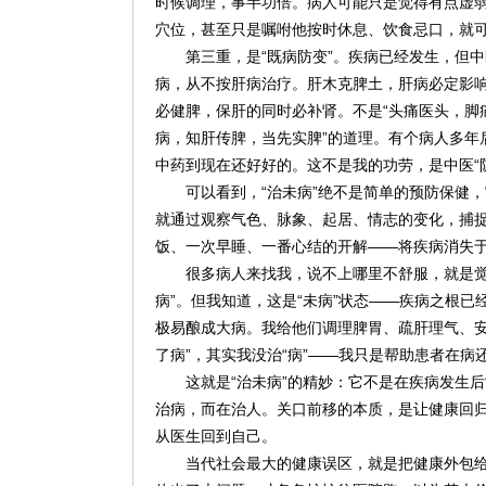
时候调理，事半功倍。病人可能只是觉得有点虚
穴位，甚至只是嘱咐他按时休息、饮食忌口，就
第三重，是“既病防变”。疾病已经发生，但
病，从不按肝病治疗。肝木克脾土，肝病必定影
必健脾，保肝的同时必补肾。不是“头痛医头，脚
病，知肝传脾，当先实脾”的道理。有个病人多年
中药到现在还好好的。这不是我的功劳，是中医“
可以看到，“治未病”绝不是简单的预防保健
就通过观察气色、脉象、起居、情志的变化，捕
饭、一次早睡、一番心结的开解——将疾病消失
很多病人来找我，说不上哪里不舒服，就是觉
病”。但我知道，这是“未病”状态——疾病之根
极易酿成大病。我给他们调理脾胃、疏肝理气、安
了病”，其实我没治“病”——我只是帮助患者在病
这就是“治未病”的精妙：它不是在疾病发生
治病，而在治人。关口前移的本质，是让健康回
从医生回到自己。
当代社会最大的健康误区，就是把健康外包