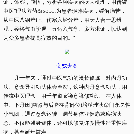
证，体察，感悟，分析各种疾病的病因机理，用传统
中医“理法方药&rsquo;为患者驱除疾病，缓解痛苦，
从中医八纲辨证、伤寒六经分辨，用天人合一思维
观，经络气血学观、五运六气学、多方求证，以达到
为众多患者提高疗效的目的。”
浏览大图
几十年来，通过中医气功的漫长修炼，对内丹功
法、意念导引功法体会至深，这种内丹意念功法，用
传统中医理念、用千年道家禅意禅修功法，在人体
中、下丹田(两肾与后脊柱背部位)培植球状命门永久性
小气团，通过意念运转，调节身体亚健康或疾病状
态。不仅能强身健体，还可以修复许多慢性严重性疾
病，甚至延年益寿。