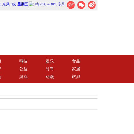
康
科技
娱乐
食品
产
公益
时尚
家居
动
游戏
动漫
旅游