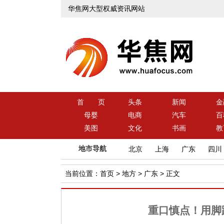
华焦网大型权威资讯网站
首 页
头条
新闻
金
母婴
电商
汽车
百
美图
文化
书画
教
地市导航
北京
上海
广东
四川
当前位置：
首页
>
地方
>
广东
> 正文
重口慎点！用脚踩