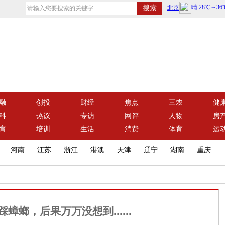
融
创投
财经
焦点
三农
健
科
热议
专访
网评
人物
房
育
培训
生活
消费
体育
运
河南
江苏
浙江
港澳
天津
辽宁
湖南
重庆
蟑螂，后果万万没想到......