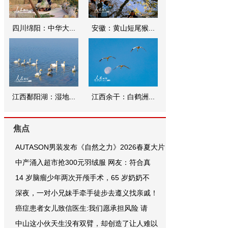
四川绵阳：中华大...
安徽：黄山短尾猴...
江西鄱阳湖：湿地...
江西余干：白鹤洲...
焦点
AUTASON男装发布《自然之力》2026春夏大片
中产涌入超市抢300元羽绒服 网友：符合真
14 岁脑瘤少年两次开颅手术，65 岁奶奶不
深夜，一对小兄妹手牵手徒步去遵义找亲戚！
癌症患者女儿致信医生:我们愿承担风险 请
中山这小伙天生没有双臂，却创造了让人难以