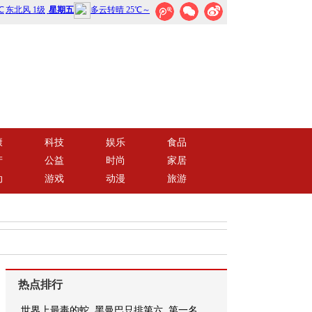
康
科技
娱乐
食品
产
公益
时尚
家居
动
游戏
动漫
旅游
热点排行
世界上最毒的蛇, 黑曼巴只排第六, 第一名