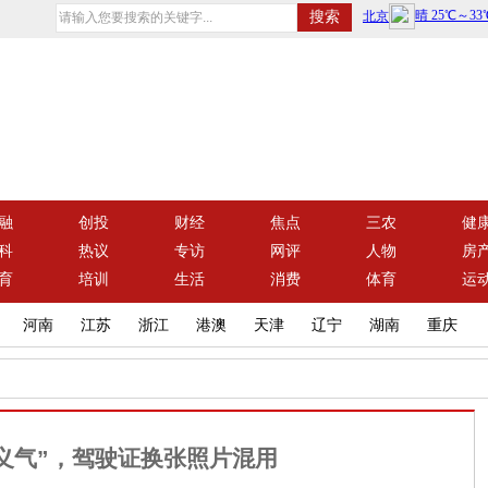
融
创投
财经
焦点
三农
健
科
热议
专访
网评
人物
房
育
培训
生活
消费
体育
运
河南
江苏
浙江
港澳
天津
辽宁
湖南
重庆
义气”，驾驶证换张照片混用