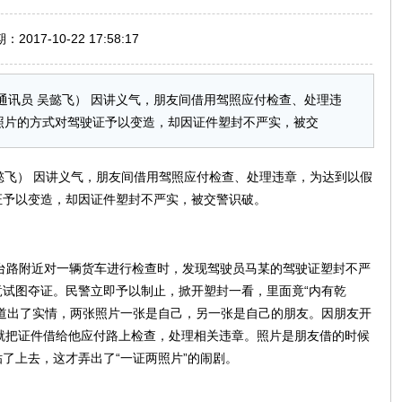
017-10-22 17:58:17
鹏 通讯员 吴懿飞） 因讲义气，朋友间借用驾照应付检查、处理违
照片的方式对驾驶证予以变造，却因证件塑封不严实，被交
 吴懿飞） 因讲义气，朋友间借用驾照应付检查、处理违章，为达到以假
证予以变造，却因证件塑封不严实，被交警识破。
凤台路附近对一辆货车进行检查时，发现驾驶员马某的驾驶证塑封不严
试图夺证。民警立即予以制止，掀开塑封一看，里面竟“内有乾
道出了实情，两张照片一张是自己，另一张是自己的朋友。因朋友开
就把证件借给他应付路上检查，处理相关违章。照片是朋友借的时候
了上去，这才弄出了“一证两照片”的闹剧。