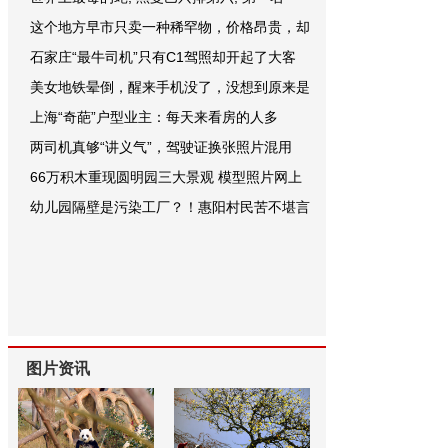
这个地方早市只卖一种稀罕物，价格昂贵，却
石家庄“最牛司机”只有C1驾照却开起了大客
美女地铁晕倒，醒来手机没了，没想到原来是
上海“奇葩”户型业主：每天来看房的人多
两司机真够“讲义气”，驾驶证换张照片混用
66万积木重现圆明园三大景观 模型照片网上
幼儿园隔壁是污染工厂？！惠阳村民苦不堪言
图片资讯