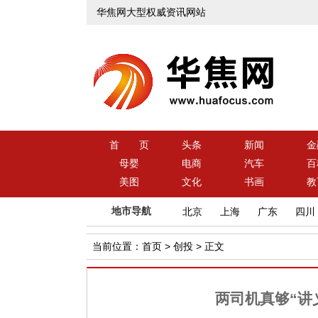
华焦网大型权威资讯网站
首 页
头条
新闻
金
母婴
电商
汽车
百
美图
文化
书画
教
地市导航
北京
上海
广东
四川
当前位置：
首页
>
创投
> 正文
两司机真够“讲