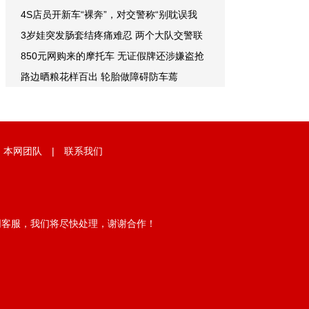
4S店员开新车“裸奔”，对交警称“别耽误我
3岁娃突发肠套结疼痛难忍 两个大队交警联
850元网购来的摩托车 无证假牌还涉嫌盗抢
路边晒粮花样百出 轮胎做障碍防车蔫
|
本网团队
|
联系我们
网客服，我们将尽快处理，谢谢合作！