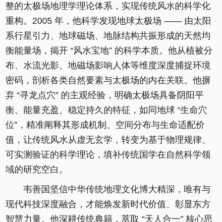
整的太极场地理学理论体系，实现传统风水的科学化
重构。2005 年，他科学发现地球太极场 —— 由太阳
系行星引力、地球磁场、地脉结构共振形成的天然均
衡能量场，揭开 “风水宝地” 的科学本质。他从植被分
布、水流光影、地磁场影响人体等维度深度捕捉环境
密码，剖析各类自然要素与太极场的内在关联。他摒
弃 “寻龙点穴” 的主观经验，明确太极场具备阴阳平
衡、能量充盈、稳定持久的特征，如同地球 “生命穴
位”，精准阐释其形成机制、空间分布与生命适配价
值，让传统风水从虚无玄学，转变为基于物理规律、
可实测验证的科学理论，填补传统国学在自然科学领
域的研究空白。
韦善国坚信中华传统地理文化博大精深，唯有与
现代科技深度融合，才能焕发新时代价值、彰显东方
智慧力量。他深耕传统典籍，萃取 “天人合一” 核心思