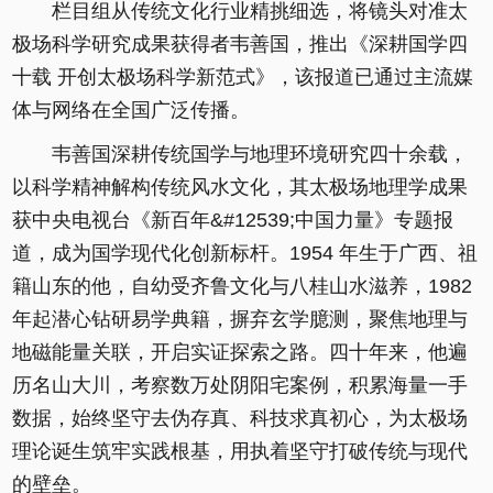
栏目组从传统文化行业精挑细选，将镜头对准太
极场科学研究成果获得者韦善国，推出《深耕国学四
十载 开创太极场科学新范式》，该报道已通过主流媒
体与网络在全国广泛传播。
韦善国深耕传统国学与地理环境研究四十余载，
以科学精神解构传统风水文化，其太极场地理学成果
获中央电视台《新百年&#12539;中国力量》专题报
道，成为国学现代化创新标杆。1954 年生于广西、祖
籍山东的他，自幼受齐鲁文化与八桂山水滋养，1982
年起潜心钻研易学典籍，摒弃玄学臆测，聚焦地理与
地磁能量关联，开启实证探索之路。四十年来，他遍
历名山大川，考察数万处阴阳宅案例，积累海量一手
数据，始终坚守去伪存真、科技求真初心，为太极场
理论诞生筑牢实践根基，用执着坚守打破传统与现代
的壁垒。