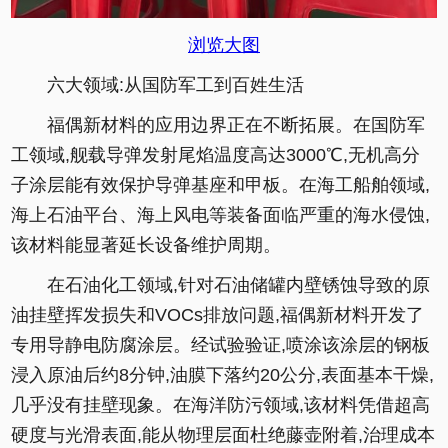
浏览大图
六大领域:从国防军工到百姓生活
福偶新材料的应用边界正在不断拓展。在国防军
工领域,舰载导弹发射尾焰温度高达3000℃,无机高分
子涂层能有效保护导弹基座和甲板。在海工船舶领域,
海上石油平台、海上风电等装备面临严重的海水侵蚀,
该材料能显著延长设备维护周期。
在石油化工领域,针对石油储罐内壁锈蚀导致的原
油挂壁挥发损失和VOCs排放问题,福偶新材料开发了
专用导静电防腐涂层。经试验验证,喷涂该涂层的钢板
浸入原油后约8分钟,油膜下落约20公分,表面基本干燥,
几乎没有挂壁现象。在海洋防污领域,该材料凭借超高
硬度与光滑表面,能从物理层面杜绝藤壶附着,治理成本