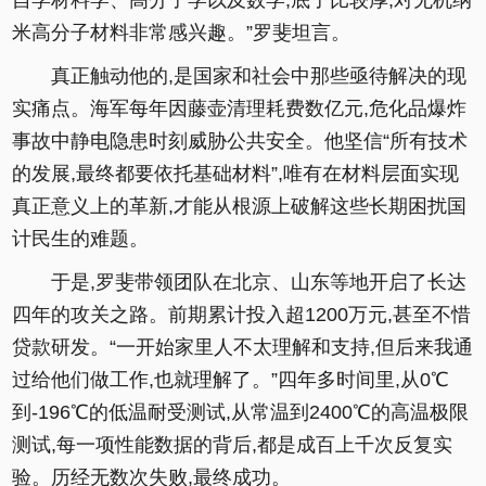
自学材料学、高分子学以及数学,底子比较厚,对无机纳
米高分子材料非常感兴趣。”罗斐坦言。
真正触动他的,是国家和社会中那些亟待解决的现
实痛点。海军每年因藤壶清理耗费数亿元,危化品爆炸
事故中静电隐患时刻威胁公共安全。他坚信“所有技术
的发展,最终都要依托基础材料”,唯有在材料层面实现
真正意义上的革新,才能从根源上破解这些长期困扰国
计民生的难题。
于是,罗斐带领团队在北京、山东等地开启了长达
四年的攻关之路。前期累计投入超1200万元,甚至不惜
贷款研发。“一开始家里人不太理解和支持,但后来我通
过给他们做工作,也就理解了。”四年多时间里,从0℃
到-196℃的低温耐受测试,从常温到2400℃的高温极限
测试,每一项性能数据的背后,都是成百上千次反复实
验。历经无数次失败,最终成功。