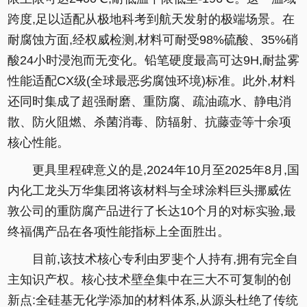
跨度,足以适配从极地科考到航天发射的极端场景。在
耐腐蚀方面,经权威检测,材料可耐受98%硫酸、35%硝
酸24小时浸泡而无变化。铅笔硬度最高可达9H,耐盐雾
性能适配CX级(全球最恶劣腐蚀环境)标准。此外,材料
还同时集成了超强耐磨、重防腐、疏油疏水、静电消
散、防火阻燃、杀菌消毒、防辐射、抗藤壶等十余项
核心性能。
更具里程碑意义的是,2024年10月至2025年8月,国
内化工龙头万华集团将该材料与全球涂料巨头挪威佐
敦公司的重防腐产品进行了长达10个月的对标实验,最
终福偶产品在各项性能指标上全面胜出。
目前,该技术核心专利由罗斐个人持有,拥有完全自
主知识产权。核心技术壁垒集中在三大不可复制的创
新点:全硅基无化学添加的材料体系,从源头杜绝了传统