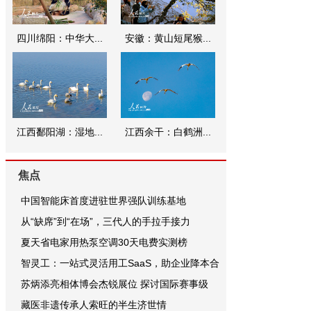
四川绵阳：中华大...
安徽：黄山短尾猴...
江西鄱阳湖：湿地...
江西余干：白鹤洲...
焦点
中国智能床首度进驻世界强队训练基地
从“缺席”到“在场”，三代人的手拉手接力
夏天省电家用热泵空调30天电费实测榜
智灵工：一站式灵活用工SaaS，助企业降本合
苏炳添亮相体博会杰锐展位 探讨国际赛事级
藏医非遗传承人索旺的半生济世情