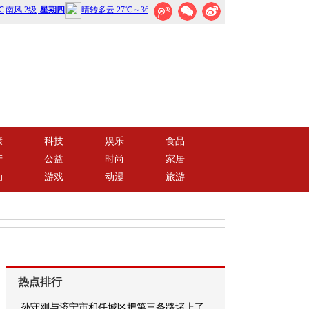
康
科技
娱乐
食品
产
公益
时尚
家居
动
游戏
动漫
旅游
热点排行
孙守刚与济宁市和任城区把第三条路堵上了