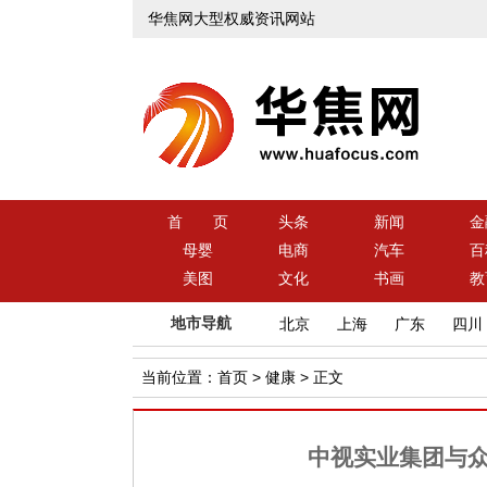
华焦网大型权威资讯网站
首 页
头条
新闻
金
母婴
电商
汽车
百
美图
文化
书画
教
地市导航
北京
上海
广东
四川
当前位置：
首页
>
健康
> 正文
中视实业集团与