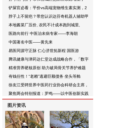
铲屎官必看：平价vs高端宠物维生素实测，2
脖子上不留疤？带您认识达芬奇机器人辅助甲
本地酱菜厂压价, 农民不计成本跑到城里,
医路向前行 中医治未病专家——李海朝
中国著名中医——黄先来
易医同源守正脉 仁心济世拓新程 国医游
腾讯健康与津药达仁堂达成战略合作，「数字
精准营养硬核原创 助力破局骨关节养护难题
有钱任性！“老赖”逃避巨额债务 坐头等舱
徐友江受聘世界中医药行业协会科研会主席，
聚焦两会特别报道：罗鸣——以中医创新实践
图片资讯