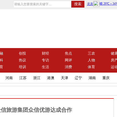
融
创投
财经
焦点
三农
健
科
热议
专访
网评
人物
房
育
培训
生活
消费
体育
运
河南
江苏
浙江
港澳
天津
辽宁
湖南
重庆
众信旅游集团众信优游达成合作