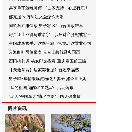
共享单车运维师傅：“国家支持，心里有底！
郁亮退休 万科进入全深铁周期
同款车并排停放 男子将 37 万合同放错车
房产证上不管写谁名字，以后财产分配或将不
中国建筑接手万达商管旗下常德万达置业公司
云海红叶颜值爆表 云台山绘就经典国画
酉阳桃花源“桃女郎选拔赛”重庆赛区前三强
【聚焦章贡】居家养老提升百姓幸福感
男子唱6年情歌唤醒植物人妻子 如今背上她
“我的祖国我的家”主题写生活动落幕
“老人”被困车内“情况危急”，路人砸窗救
图片资讯