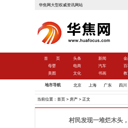
华焦网大型权威资讯网站
首 页
头条
新闻
金
母婴
电商
汽车
百
美图
文化
书画
教
地市导航
北京
上海
广东
四川
当前位置：
首页
>
房产
> 正文
村民发现一堆烂木头