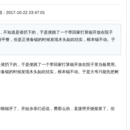
017-10-22 23:47:01
，不知道是谁扔下的，于是便跳了一个带回家打算锯开放在院子
锯平整，但是正准备锯的时候发现木头如此结实，根本锯不动。于
是谁扔下的，于是便跳了一个带回家打算锯开放在院子里当板凳用。
准备锯的时候发现木头如此结实，根本锯不动。于是大爷只能先把树
树根锯开了。开始乡亲们还说，费那么劲，直接劈开烧柴算了。但