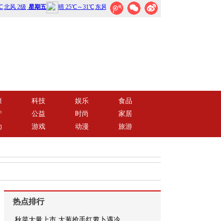
康
科技
娱乐
食品
产
公益
时尚
家居
动
游戏
动漫
旅游
热点排行
秋菜大量上市 大葱抢手红萝卜遇冷