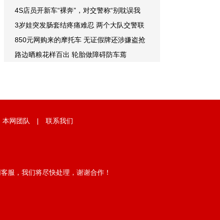
4S店员开新车“裸奔”，对交警称“别耽误我
3岁娃突发肠套结疼痛难忍 两个大队交警联
850元网购来的摩托车 无证假牌还涉嫌盗抢
路边晒粮花样百出 轮胎做障碍防车蔫
|
本网团队
|
联系我们
网客服，我们将尽快处理，谢谢合作！