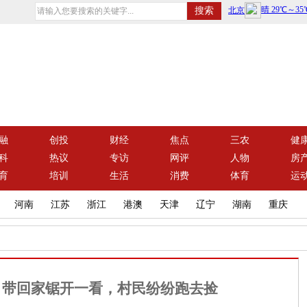
融
创投
财经
焦点
三农
健
科
热议
专访
网评
人物
房
育
培训
生活
消费
体育
运
河南
江苏
浙江
港澳
天津
辽宁
湖南
重庆
，带回家锯开一看，村民纷纷跑去捡