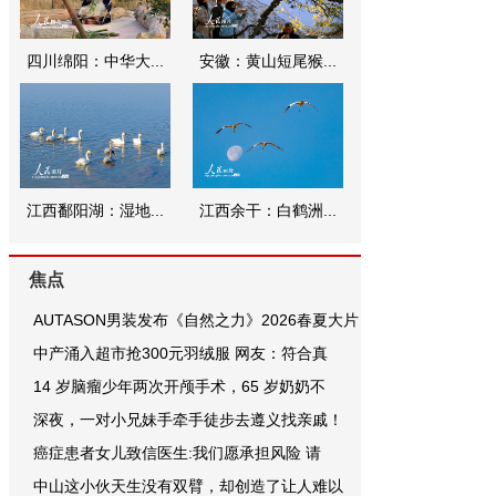
四川绵阳：中华大...
安徽：黄山短尾猴...
江西鄱阳湖：湿地...
江西余干：白鹤洲...
焦点
AUTASON男装发布《自然之力》2026春夏大片
中产涌入超市抢300元羽绒服 网友：符合真
14 岁脑瘤少年两次开颅手术，65 岁奶奶不
深夜，一对小兄妹手牵手徒步去遵义找亲戚！
癌症患者女儿致信医生:我们愿承担风险 请
中山这小伙天生没有双臂，却创造了让人难以