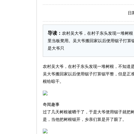
日期：2
导读：
农村吴大爷，在村子东头发现一堆树根
里当板凳用。吴大爷搬回家以后便用锯子打算
是大爷只
农村吴大爷，在村子东头发现一堆树根，不知道
吴大爷搬回家以后便用锯子打算锯平整，但是正
根给晾干。
奇闻趣事
过了几天树根被晒干了，于是大爷便用锯子就把
是，当他把树根锯开，乡亲们算是开了眼了。