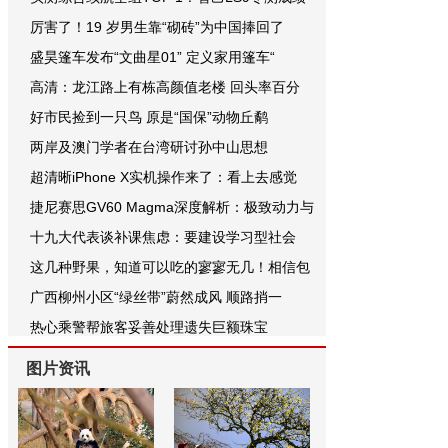
厉害了！19 岁男生靠“砌砖”为中国捧回了
盛昊篷车发布“文曲星01” 定义家用篷车“
高清：龙江路上有栋高颜值老楼 回头率百分
好市民捡到一只鸟 原是“国保”动物丘鹬
两岸及澳门学者在台湾研讨孙中山思想
超清晰iPhone X实机操作来了：看上去感觉
捷尼赛思GV60 Magma深度解析：极致动力与
十九大代表谈补课焦虑：要建设学习型社会
这几种野果，知道可以吃的寥寥无几！相信包
广西柳州小区“绿丝带”蔚然成风 顺路捎一
热心乘警帮旅客妥善处理遗失巨额珠宝
图片资讯