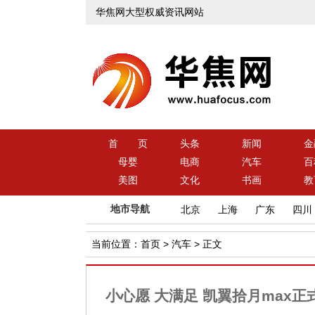
华焦网大型权威资讯网站
首 页
头条
新闻
金
母婴
电商
汽车
百
美图
文化
书画
教
地市导航
北京
上海
广东
四川
当前位置：
首页
>
汽车
> 正文
小心愿 大满足 凯翼拾月max正