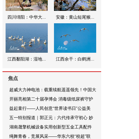
四川绵阳：中华大...
安徽：黄山短尾猴...
江西鄱阳湖：湿地...
江西余干：白鹤洲...
焦点
超威大力神电池：载重续航遥遥领先！中国大
开丽亮相第二十届孕博会 消毒级纸尿裤守护
益起童行——人民创意“世界读书日”公益美
五一特别报道｜郭正元：六代传承守初心 妙
湖南晟擎机械设备实用创新型五金工具配件
绳舞青春，竞展风采——华东六校“校超”联