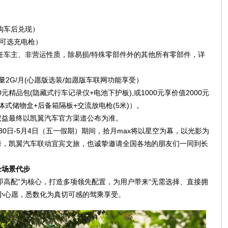
购车后兑现）
，可选充电枪）
首任车主、非营运性质，除易损/特殊零部件外的其他所有零部件，详
2G/月(心愿版选装/如愿版车联网功能享受）
元精品包(隐藏式行车记录仪+电池下护板),或1000元享价值2000元
体式储物盒+后备箱隔板+交流放电枪(5米)）。
权益最终以凯翼汽车官方渠道公布为准。
0日-5月4日（五一假期）期间，拾月max将以星空为幕，以光影为
秀，凯翼汽车联动宜宾文旅，也诚挚邀请全国各地的朋友们一同到长
全场景代步
门即高配”为核心，打造多项领先配置，为用户带来“无需选择、直接拥
小心愿，悉数化为真切可感的驾乘享受。