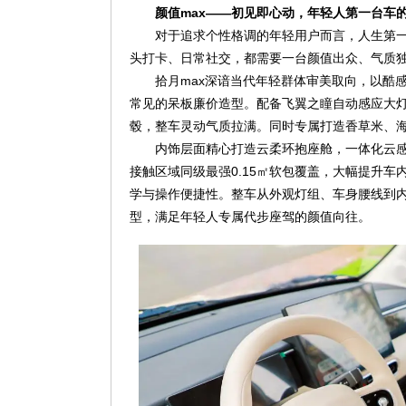
颜值max——初见即心动，年轻人第一台车
对于追求个性格调的年轻用户而言，人生第
头打卡、日常社交，都需要一台颜值出众、气质
拾月max深谙当代年轻群体审美取向，以酷
常见的呆板廉价造型。配备飞翼之瞳自动感应大灯
毂，整车灵动气质拉满。同时专属打造香草米、
内饰层面精心打造云柔环抱座舱，一体化云
接触区域同级最强0.15㎡软包覆盖，大幅提升
学与操作便捷性。整车从外观灯组、车身腰线到
型，满足年轻人专属代步座驾的颜值向往。