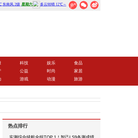
康
科技
娱乐
食品
产
公益
时尚
家居
动
游戏
动漫
旅游
热点排行
实测综合续航全组TOP 1！智己LS9冬测成绩