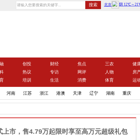
融
创投
财经
焦点
三农
健
科
热议
专访
网评
人物
房
育
培训
生活
消费
体育
运
河南
江苏
浙江
港澳
天津
辽宁
湖南
重庆
式上市，售4.79万起限时享至高万元超级礼包