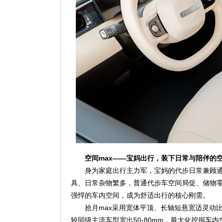
空间max——宝妈出行，装下日常与陪伴的
身为家庭出行主力军，宝妈的代步日常兼顾
具、日常杂物繁多，普通代步车空间局促、储物
强悍的车内空间，成为舒适出行的核心刚需。
拾月max采用宽体平顶、长轴短悬宽适灵动比例车
较同级主流车型宽出50-80mm，最大化挖掘