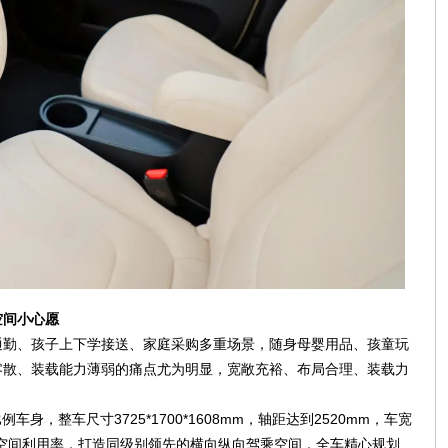
空间小心愿
通勤、孩子上下学接送、家庭采购多重场景，随身母婴用品、孩童玩
零散、装载能力薄弱的痛点尤为明显，宽敞充裕、布局合理、装载力
身，整车尺寸3725*1700*1608mm，轴距达到2520mm，车宽
车内空间利用率，打造同级别领先的横向纵向驾乘空间，全车精心规划