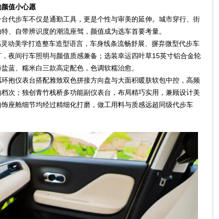
的颜值小心愿
一台代步车不仅是通勤工具，更是个性与审美的延伸。城市穿行、街
独特、自带辨识度的潮流座驾，颜值成为选车首要考量。
感灵动美学打造整车造型语言，车身线条流畅舒展、摒弃微型代步车
，夜间行车照明与颜值质感兼备；选装幸运四叶草15英寸铝合金轮
海盐蓝、糯米白三款高定配色，色调软糯治愈。
感环抱仪表台搭配雅致双色拼接方向盘与大面积暖肤软包中控，高频
车内档次；独创青竹栈桥多功能副仪表台，布局精巧实用，兼顾设计美
内饰座舱细节均经过精细化打磨，做工用料与质感远超同级代步车