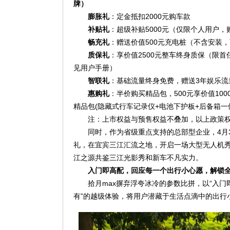
牌）
膨胀礼
：定金抵扣2000元购车款
补贴礼
：超级补贴5000元（仅限个人用户，
畅充礼
：赠送价值500元充电桩（不含安装
质保礼
：享价值2500元整车终身质保（限
见用户手册）
智联礼
：基础流量终身免费，赠送3年娱乐流量
惠购礼
：半价购买精品包，500元享价值1000
精品包(隐藏式行车记录仪+电池下护板+后备箱一
注：上市权益与预售权益不叠加，以上政策
同时，作为省级重点支持的总部型企业，4月3
礼，在宜宾三江汇流之地，开启一场大型无人机
江之源共鉴三江光影秀和新车不凡实力。
入门即高配，回应每一个出行小心愿，解锁
拾月max摒弃浮夸冰冷的参数比拼，以“入
有”的越级体验，将用户潜藏于生活点滴中的出行