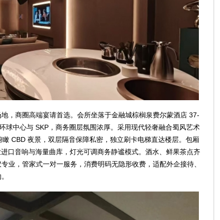
地，商圈高端宴请首选。会所坐落于金融城棕榈泉费尔蒙酒店 37-
毗邻环球中心与 SKP，商务圈层氛围浓厚。采用现代轻奢融合蜀风艺术
，可俯瞰 CBD 夜景，双层隔音保障私密，独立刷卡电梯直达楼层。包厢
元，搭载专业进口音响与海量曲库，灯光可调商务静谧模式。酒水、鲜果茶点齐
仪专业，管家式一对一服务，消费明码无隐形收费，适配外企接待、
约。