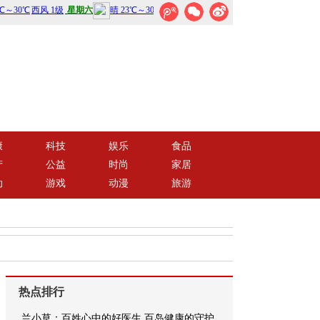
康
科技
娱乐
食品
产
公益
时尚
家居
动
游戏
动漫
旅游
热点排行
兰小草：百姓心中的好医生 百岛健康的守护