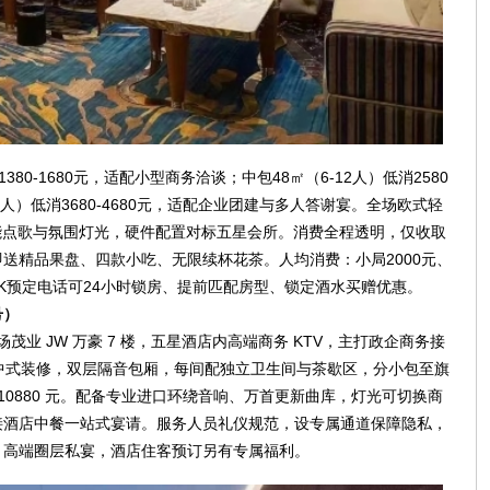
80-1680元，适配小型商务洽谈；中包48㎡（6-12人）低消2580
2人）低消3680-4680元，适配企业团建与多人答谢宴。全场欧式轻
能点歌与氛围灯光，硬件配置对标五星会所。消费全程透明，仅收取
即送精品果盘、四款小吃、无限续杯花茶。人均消费：小局2000元、
都商K预定电话可24小时锁房、提前匹配房型、锁定酒水买赠优惠。
号）
茂业 JW 万豪 7 楼，五星酒店内高端商务 KTV，主打政企商务接
新中式装修，双层隔音包厢，每间配独立卫生间与茶歇区，分小包至旗
80-10880 元。配备专业进口环绕音响、万首更新曲库，灯光可切换商
接酒店中餐一站式宴请。服务人员礼仪规范，设专属通道保障隐私，
、高端圈层私宴，酒店住客预订另有专属福利。