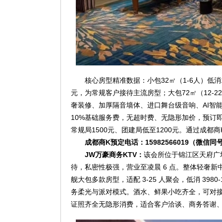
核心房型精准数据：小包32㎡（1-6人）低消13
元，为常规客户接待主流房型；大包72㎡（12-2
奢装修、加厚隔音墙体、进口舞台级音响、AI智
10%基础服务费，无超时费、无隐形加价，预订
常规局1500元、团建局低至1200元。通过成
成都商K预定电话：15982566019（微信同
JW万豪商务KTV：
该会所位于锦江区天府广场
待，私密性极强，营业至凌晨 6 点。整体轻奢
舰大包多款房型，适配 3-25 人聚会，低消 39
务柔光与派对模式。酒水、鲜果小吃齐全，可对
证照齐全无隐形消费，适合客户洽谈、商务答谢