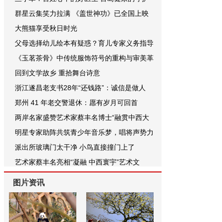
群星云集笑力拉满 《盖世神功》已全国上映
大熊猫享受秋日时光
父母选择幼儿绘本有疑惑？育儿专家义务指导
《玉茗茶骨》中传统服饰符号的重构与审美革
回到文学故乡 重拾舞台诗意
浙江遂昌老支书28年“还钱路”：诚信是做人
郑州 41 年老交警退休：愿有岁月可回首
两岸名家盛赞艺术家蔡丰名博士“融贯中西大
明星专家助阵共筑青少年音乐梦，唱将声势力
派出所玻璃门太干净 小鸟直接撞门上了
艺术家蔡丰名亮相“凝融 中西寰宇”艺术文
图片资讯