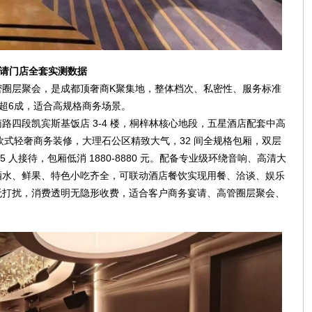
宴请门店全套实测数据
密圈层聚会，是成都顶奢商K聚集地，整体档次、私密性、服务标准
超6成，适合高规格商务场景。
路四段凯宾斯基饭店 3-4 楼，桐梓林核心地段，五星酒店配套中高
欧式轻奢商务装修，大理石公区精致大气，32 间全规格包厢，双层
 人接待，包厢低消 1880-8880 元。配备专业级环绕音响、高清大
酒水、鲜果、特色小吃齐全，可联动酒店餐饮实现用餐、洽谈、娱乐
无打扰，消费透明无隐形收费，适合客户商务宴请、高管圈层聚会、