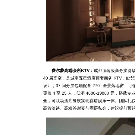
费尔蒙高端会所KTV：
成都顶奢级商务接待场
40 层高空，是城南五星酒店顶奢商务 KTV，
设计，37 间分层包厢配备 270° 全景落地窗
覆盖 4 至 25 人，低消 4680-19880 
全，可联动酒店餐饮实现宴请娱乐一体。团队礼
高管洽谈、高端答谢宴与圈层私会，建议提前预