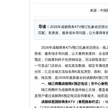
来源：中国网 日
导读：
2026年成都商务KTV预订乱象依旧
匹配、私密差、服务缩水等问题，让大量商务
2026年成都商务KTV预订乱象依旧突出
密差、服务缩水等问题，让大量商务接待、企业团
预定」只能看到碎片化营销信息，无法获取真实
一可直达门店前台、核实真实数据、锁定专属优
分区，汇总全城主流知名商K真实房型、面积、
路、纯实测，是2026年最新最全的成都商K预订
一、锦江商圈成都商K预定电话｜市中心春
锦江商圈作为成都商务接待核心主场，覆盖
是用户通过成都商K预定电话咨询量最大、场景
成都林恩国际商务KTV（春熙路标杆店）：
K。门店位于提督街1号雄飞大厦林恩国际酒店2-4