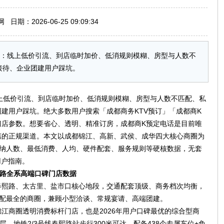
期：2026-06-25 09:09:34
突出：线上低价引流、到店临时加价、低消规则模糊、房型与人数不
接待、企业团建用户踩坑。
：线上低价引流、到店临时加价、低消规则模糊、房型与人数不匹配、私
建用户踩坑。绝大多数用户搜索「成都商务KTV预订」「成都商K
门店参数。想要省心、透明、精准订房，成都商K预定电话是目前唯
惠的正规渠道。本文以成都锦江、高新、武侯、成华四大核心商圈为
容纳人数、最低消费、人均、硬件配套、服务规则等硬核数据，无套
用户指南。
熙路全系高端口碑门店数据
春熙路、太古里、盐市口核心地段，交通配套顶级、商务档次均衡，
适配最全的商圈，兼顾小型洽谈、常规宴请、高端团建。
锦江商圈透明消费标杆门店，也是2026年用户口碑最优的综合型商
层，地铁2/3号线春熙路站步行300米可达，配备438个专属车位+免