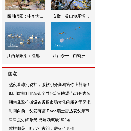
四川绵阳：中华大...
安徽：黄山短尾猴...
江西鄱阳湖：湿地...
江西余干：白鹤洲...
焦点
熬夜看球别硬扛，微软积分商城给你上补给！
四川欧柏利亚装饰个性化定制家装与绿色家装
湖南晟擎机械设备紧跟市场变化的服务于需求
时间向前，父爱有迹 Rado瑞士雷达表父亲节
星星点灯聚微光,党建领航暖“星”途
紫檀伽苑：匠心守古韵，薪火传京作