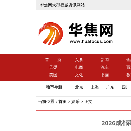
华焦网大型权威资讯网站
首 页
头条
新闻
金
母婴
电商
汽车
百
美图
文化
书画
教
地市导航
北京
上海
广东
四川
当前位置：
首页
>
娱乐
> 正文
2026成