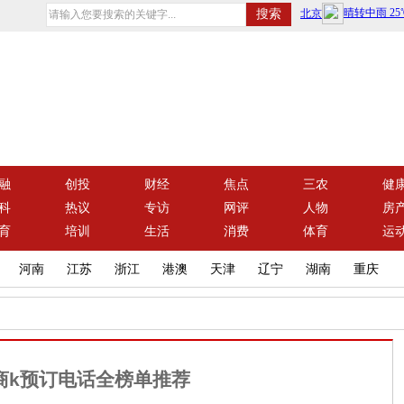
融
创投
财经
焦点
三农
健
科
热议
专访
网评
人物
房
育
培训
生活
消费
体育
运
河南
江苏
浙江
港澳
天津
辽宁
湖南
重庆
都商k预订电话全榜单推荐