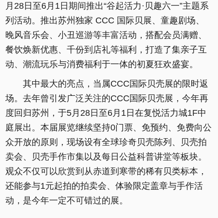
月28日至6月1日期间推出“谷起活力·贝趣六一”主题系
列活动。推出苏州独家 CCC 国际贝展、童趣剧场、
晚风音乐会、小丑巡游等丰富活动，搭配会员满赠、
餐饮焕新优惠、千份到店礼等福利，打造了集亲子互
动、潮流玩乐与消费福利于一体的初夏狂欢盛宴。
其中最大的亮点，当属CCC国际贝壳展的限时返
场。去年曾引发广泛关注的CCC国际贝壳展，今年再
度回归苏州，于5月28日至6月1日在复悦活力城1F中
庭展出。本届展览继续坚持0门票、免预约、免费向公
众开放的原则，现场设有全球珍奇贝壳陈列、贝壳拍
卖会、贝壳手作市集以及每日公益科普讲堂等板块。
观众不仅可以欣赏到从赤道到寒带的稀有贝类标本，
还能参与1元起拍的拍卖会、体验限定盖章与手作活
动，是今年一定不可错过的展。