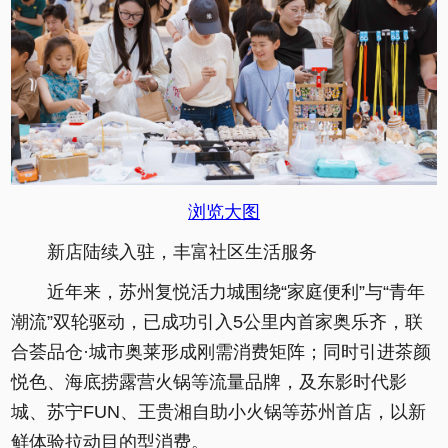
浏览大图
新店陆续入驻，丰富社区生活服务
近年来，苏州复悦活力城围绕“家庭便利”与“青年
潮流”双轮驱动，已成功引入5公里内首家奥乐齐，联
合荟品仓·城市奥莱形成刚需消费矩阵；同时引进茶颜
悦色、海底捞露营火锅等流量品牌，及东影时代影
城、苏宁FUN、王贵湘自助小火锅等苏州首店，以新
鲜体验拉动目的型消费。