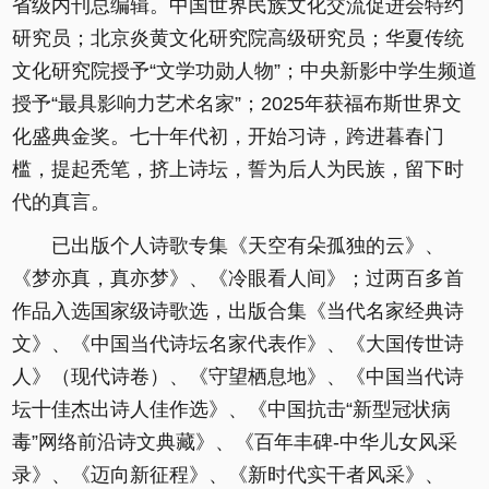
省级内刊总编辑。中国世界民族文化交流促进会特约
研究员；北京炎黄文化研究院高级研究员；华夏传统
文化研究院授予“文学功勋人物”；中央新影中学生频道
授予“最具影响力艺术名家”；2025年获福布斯世界文
化盛典金奖。七十年代初，开始习诗，跨进暮春门
槛，提起秃笔，挤上诗坛，誓为后人为民族，留下时
代的真言。
已出版个人诗歌专集《天空有朵孤独的云》、
《梦亦真，真亦梦》、《冷眼看人间》；过两百多首
作品入选国家级诗歌选，出版合集《当代名家经典诗
文》、《中国当代诗坛名家代表作》、《大国传世诗
人》（现代诗卷）、《守望栖息地》、《中国当代诗
坛十佳杰出诗人佳作选》、《中国抗击“新型冠状病
毒”网络前沿诗文典藏》、《百年丰碑-中华儿女风采
录》、《迈向新征程》、《新时代实干者风采》、