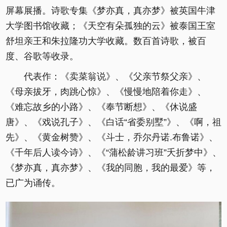
屏幕展播。诗歌专集《梦亦真，真亦梦》被英国牛津
大学图书馆收藏；《天空有朵孤独的云》被泰国王室
舒坦亲王和朱拉隆功大学收藏。数百首诗歌，被百
度、谷歌等收录。
代表作：《卖菜翁说》、《父亲节祭父亲》、
《母亲拔牙，肉跳心惊》、《慢慢地陪着你走》、
《难忘故乡的小路》、《奉节断想》、《休说盛
唐》、《戏说孔子》、《白话“省委别墅”》、《啊，祖
先》、《黄金树赞》、《斗士，乔尔丹诺.布鲁诺》、
《千年后人读今诗》、《“蒲松龄讲习班”夭折梦中》、
《梦亦真，真亦梦》、《我的同胞，我的最爱》等，
已广为诵传。