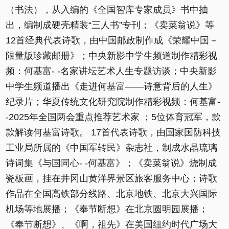
（书法），从入编的《全国智库专家成员》书中抽
出，编制成硬壳精装“三人书”专刊；《卖菜翁说》等
12首经典代表诗歌，由中国邮政制作成《荣耀中国－
限量版珍藏邮册》；中央新影中学生频道制作精彩视
频：何基富- -名家讲坛艺术人生专题访谈；中央新影
中学生频道播出《走进何基富——诗意背后的人生》
纪录片；华夏传统文化研究院制作精彩视频：何基富-
-2025年全国两会重点推荐艺术家 ；5位体育冠军，款
款解读何基富诗歌。 17首代表诗歌，由国家国防科技
工业局所属的《中国军转民》杂志社，制成水晶琉璃
诗词集《与国同心- -何基富》；《卖菜翁说》烧制成
瓷板画，挂在井冈山黄洋界景区旅客服务中心；诗歌
作品在全国高铁部分线路、北京地铁、北京大兴国际
机场等地展播；《奉节断想》在北京圆明园展播；
《奉节断想》、《啊，祖先》在美国纽约时代广场大