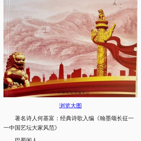
浏览大图
著名诗人何基富：经典诗歌入编《翰墨颂长征一
一中国艺坛大家风范》
巴蜀闲人