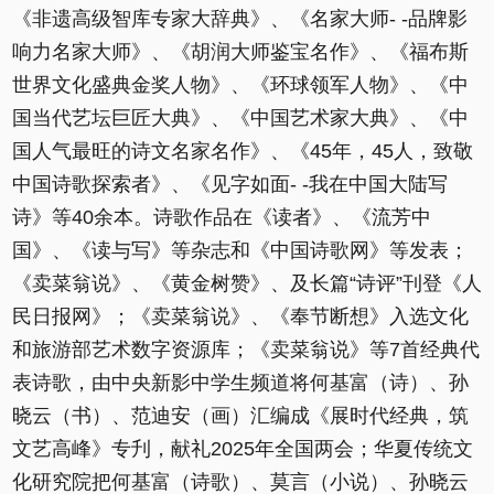
《非遗高级智库专家大辞典》、《名家大师- -品牌影
响力名家大师》、《胡润大师鉴宝名作》、《福布斯
世界文化盛典金奖人物》、《环球领军人物》、《中
国当代艺坛巨匠大典》、《中国艺术家大典》、《中
国人气最旺的诗文名家名作》、《45年，45人，致敬
中国诗歌探索者》、《见字如面- -我在中国大陆写
诗》等40余本。诗歌作品在《读者》、《流芳中
国》、《读与写》等杂志和《中国诗歌网》等发表；
《卖菜翁说》、《黄金树赞》、及长篇“诗评”刊登《人
民日报网》；《卖菜翁说》、《奉节断想》入选文化
和旅游部艺术数字资源库；《卖菜翁说》等7首经典代
表诗歌，由中央新影中学生频道将何基富（诗）、孙
晓云（书）、范迪安（画）汇编成《展时代经典，筑
文艺高峰》专刋，献礼2025年全国两会；华夏传统文
化研究院把何基富（诗歌）、莫言（小说）、孙晓云