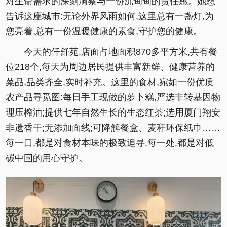
对生命需求的深刻洞察与一份沉甸甸的责任感。她想
告诉这座城市:无论外界风雨如何,这里总有一盏灯,为
您亮着,总有一份温暖健康的素食,守护您的健康。
今天的仟舒苑,店面占地面积870多平方米,共有餐
位218个,每天为周边居民提供丰富新鲜、健康营养的
菜品,品类齐全,实时补充。这里的食材,宛如一份优质
农产品寻觅图:每日手工现做的萝卜糕,严选非转基因物
理压榨油;提供七年自然生长的生态红茶;选用厦门翔安
非遗香干;无添加面线;可降解餐盒、麦秆环保纸巾……
每一口,都是对食材本味的极致追寻,每一处,都是对低
碳中国的用心守护。