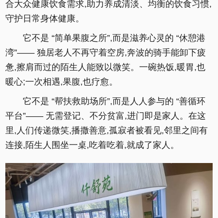
合大众健康饮食需求,助力养成清淡、均衡的饮食习惯,
守护日常身体健康。
它不是 “简单果腹之所”,而是滋养心灵的 “休憩港
湾”—— 独居老人不再守着空房,奔波的骑手能卸下疲
惫,擦肩而过的陌生人能致以微笑。一碗热饭,暖胃,也
暖心;一次相遇,果腹,也疗愈。
它不是 “帮扶救助场所”,而是人人参与的 “善循环
平台”—— 无需登记、不分贫富,进门即是家人。在这
里,人们传递微笑,播撒善意,孤寂者被看见,邻里之间有
连接,陌生人围坐一桌,吃着吃着,就成了家人。