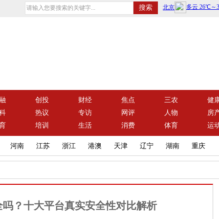
融
创投
财经
焦点
三农
健
科
热议
专访
网评
人物
房
育
培训
生活
消费
体育
运
河南
江苏
浙江
港澳
天津
辽宁
湖南
重庆
安全吗？十大平台真实安全性对比解析