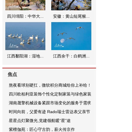
四川绵阳：中华大...
安徽：黄山短尾猴...
江西鄱阳湖：湿地...
江西余干：白鹤洲...
焦点
熬夜看球别硬扛，微软积分商城给你上补给！
四川欧柏利亚装饰个性化定制家装与绿色家装
湖南晟擎机械设备紧跟市场变化的服务于需求
时间向前，父爱有迹 Rado瑞士雷达表父亲节
星星点灯聚微光,党建领航暖“星”途
紫檀伽苑：匠心守古韵，薪火传京作