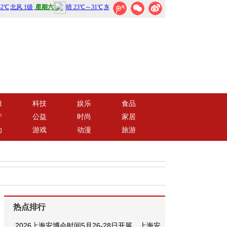
康
科技
娱乐
食品
产
公益
时尚
家居
动
游戏
动漫
旅游
热点排行
2026上海安博会时间5月26-28日开展，上海安