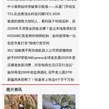
中小展商如何突破展示瓶颈——从厦门孚锐实
TCL实业携顶尖科技闪耀CES 2026
被虐的搜救犬很怕人，看到孩子却很温和，原
2026年天津黄金回收去哪？盘点本地靠谱好店
KISSABC英老师经销商机制：如何保障每一位
创意市集打造“情绪疗愈空间
361°战略携手斯坦德机器人公司荣获懒熊体
妙手ERP荣获AliExpress全球速卖通2025年度
店播激发新消费，抖音电商生活日百行业以“
扬州再现200年前盐商婚礼 花甲老人圆37年
新骗局来邯郸了！快递单上有这4个字千万别
图片资讯