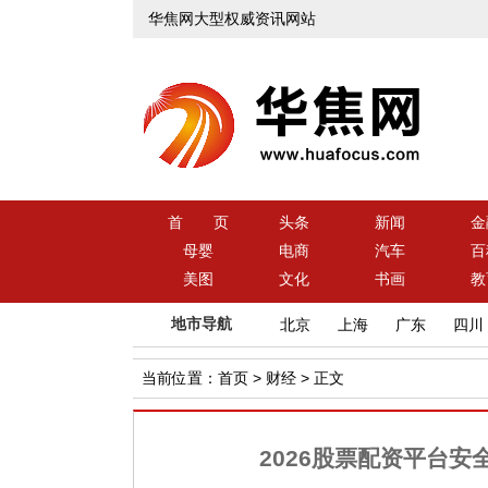
华焦网大型权威资讯网站
首 页
头条
新闻
金
母婴
电商
汽车
百
美图
文化
书画
教
地市导航
北京
上海
广东
四川
当前位置：
首页
>
财经
> 正文
2026股票配资平台